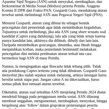
Aparatur Sipil Negara (ASN) untuk menyukai, membagikan, dan
berkomentar di Media Sosial (Medsos) peserta Pemilu. Anggota
Komisi II DPR dari Fraksi PAN, Guspardi Gaus, mendukung aturan
tersebut untuk melindungi ASN atau Pegawai Negeri Sipil (PNS).
Menurut Guspardi, aturan yang dibuat itu sebagai bentuk
pencegahan dari pemerintah agar tidak menimbulkan kegaduhan.
Tujuannya untuk melindungi, jika ada ASN yang
share
sesuatu soal
kandidat (Capres yang didukung), lalu ada yang tidak setuju karena
punya kandidat lain, akhirnya dia difitnah, di
bully
dan lain-lain.
Daripada menimbulkan goncangan, dinamika, atau fitnah hingga
menjatuhkan korban, maka pemerintah berinisiatif melakukan
pencegahan dini melalui pembuatan aturan terkait tata cara
bermedsos bagi ASN di masa Pemilu.
Namun, Ia mengingatkan agar Bawaslu tidak tebang pilih. Tidak
ada pendukung Capres tertentu yang tidak dihukum. Guspardi Gaus
menyebut jika sudah sepakat untuk melarang, artinya larangan harus
bersifat untuk siapa pun. Jangan calon A ini dikecualikan, harus
semua pihak ikut menaati aturan tersebut.
Diketahui, aturan soal netralitas ASN menjelang Pemilu 2024 diatur
mendetail hingga pada penggunaan media sosial. ASN dilarang
membuat unggahan, mengomentari, membagikan, menyukai, hingga
bergabung atau ‘follow’ dalam grup/akun pemenangan peserta