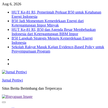
Skip
Aug 6, 2026
to
HUT Ke-81 RI, Pemerintah Perkuat B50 untuk Ketahanan
content
Energi Indonesia
B50 Jadi Momentum Kemerdekaan Energi dari
Ketergantungan Impor Minyak
HUT Ke-81 RI, B50 dan Agenda Besar Membebaskan
Indonesia dari Ketergantungan BBM Impor
B50 Langkah Strategis Menuju Kemerdekaan Energi
Indonesia
Sekolah Rakyat Masuk Kajian Evidence-Based Policy untuk
Penyempurnaan Program
Twitter
facebook
Jurnal Pertiwi
Situs Berita Berimbang dan Terpercaya