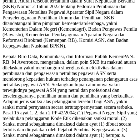
pemilu. Aturan tersebut tercantum dalam Surat Keputusan Bersama
(SKB) Nomor 2 Tahun 2022 tentang Pedoman Pembinaan dan
Pengawasan Netralitas Pegawai Aparatur Sipil Negara dalam
Penyelenggaraan Pemilihan Umum dan Pemilihan. SKB
ditandatangani lima pimpinan kementerian/lembaga, yakni
Kementerian Dalam Negeri (Kemendagri), Badan Pengawas Pemilu
(Bawaslu), Kementerian Pendayagunaan Aparatur Negara dan
Reformasi Birokrasi (Kemenpan-RB), Komisi ASN, dan Badan
Kepegawaian Nasional BPKN).
Kepala Biro Data, Komunikasi, dan Informasi Publik KemenPAN-
RB, M Averrouce, mengatakan, dalam poin SKB itu maksud aturan
dijelaskan yakni membangun sinergitas dan efektivitas dalam
pembinaan dan pengawasan netralitas pegawai ASN serta
mendorong kepastian hukum terhadap penanganan pelanggaran asas
netralitas pegawai ASN. Sedangkan tujuan aturannya yakni
terwujudnya pegawai ASN yang netral dan profesional dan
terselenggaranya pemilihan umum dan pemilihan yang berkualitas.
Adapun jenis sanksi atas pelanggaran tersebut bagi ASN, yakni
sanksi moral pernyataan secara tertutup/pernyataan secara terbuka.
Pasal 15 ayat 1, 2, dan 2 PP 42/2004; (1) Pegawai Negeri Sipil yang
melakukan pelanggaran Kode Etik dikenakan sanksi moral. (2)
Sanksi moral sebagaimana dimaksud dalam ayat (1) dibuat secara
tertulis dan dinyatakan oleh Pejabat Pembina Kepegawaian. (3)
Sanksi moral sebagaimana dimaksud dalam ayat (1) berupa: a.