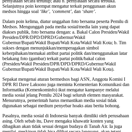
pernyataan secara tertutup; atau b. pernyataan secara terbuka.
Selanjutnya poin keempat mengatur terkait penggunaan akun
medsos hingga soal
‘like’
,
‘comment’
, dan
‘share’
.
Dalam poin kelima, diatur unggahan foto bersama peserta Pemilu di
Medsos. Mengunggah pada media sosial/media lain yang dapat
diakses publik, foto bersama dengan: a. Bakal Calon Presiden/Wakil
Presiden/DPR/DPD/DPRD/Gubernur/Wakil
Gubernur/Bupati/Wakil Bupati/Wali Kota/Wakil Wali Kota; b. Tim
sukses dengan menunjukkan/memperagakan simbol
keberpihakan/memakai atribut partai politik dan/menggunakan latar
belakang foto (gambar) terkait partai politik/bakal calon
(Presiden/Wakil Presiden/DPR/DPD/DPRD/Gubernur/Wakil
Gubernur/Bupati/Wakil Bupati/Wali Kota/Wakil Wali Kota).
Sepakat mengenai aturan bermedsos bagi ASN, Anggota Komisi I
DPR RI Dave Laksono juga meminta Kementerian Komunikasi dan
Informatika (Kemenkominfo) ikut mengatur kampanye melalui
media sosial jelang Pemilu 2024 bagi seluruh elemen masyarakat.
Menurutnya, pemerintah harus memastikan media sosial tidak
digunakan sebagai medium penyebar hoaks atau berita bohong.
Pasalnya, media sosial di Indonesia banyak dimiliki oleh perusahaan
asing. Oleh sebab itu, Dave mengaku khawatir konten yang
dibagikan akan tidak sesuai dengan budaya di Tanah Air. Ia juga
menilai, meskipun tidak bisa dilihat secara langsung, akan tetapi