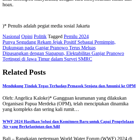
hoax.
)* Penulis adalah pegiat media sosial Jakarta
Nasional
Opini
Politik
Tagged
Pemilu 2024
Post
Punya Segudang Rekam Jejak Positif Sebagai Pemimpin,
Dukungan pada Ganjar Pranowo Terus Meluas
navigation
Dipasangkan dengan Siapapun, Elektabilitas Ganjar Pranowo
Tertinggi di Jawa Timur dalam Survei SMRC
Related Posts
Mendukung Tindak Tegas Terhadap Pemasok Senjata dan Amunisi ke OPM
Oleh: Angelica Kaloke)* Gangguan keamanan yang dilakukan
Organisasi Papua Merdeka (OPM), telah menciptakan dinamika
yang kompleks dan sering kali rumit…
WWF 2024 Hasilkan Solusi dan Komitmen Baru untuk Capai Pengelolaan
Air yang Berkelanjutan dan Adil
Bali – Rangkaian pertemuan World Water Forum (WWF) 2024 di