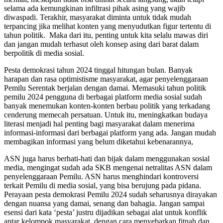
selama ada kemungkinan infiltrasi pihak asing yang wajib
diwaspadi. Terakhir, masyarakat diminta untuk tidak mudah
terpancing jika melihat konten yang menyudutkan figur tertentu di
tahun politik. Maka dari itu, penting untuk kita selalu mawas diri
dan jangan mudah terhasut oleh konsep asing dari barat dalam
berpolitik di media sosial.
Pesta demokrasi tahun 2024 tinggal hitungan bulan. Banyak
harapan dan rasa optimistisme masyarakat, agar penyelenggaraan
Pemilu Serentak berjalan dengan damai. Memasuki tahun politik
pemilu 2024 pengguna di berbagai platform media sosial sudah
banyak menemukan konten-konten berbau politik yang terkadang
cenderung memecah persatuan. Untuk itu, meningkatkan budaya
literasi menjadi hal penting bagi masyarakat dalam menerima
informasi-informasi dari berbagai platform yang ada. Jangan mudah
membagikan informasi yang belum diketahui kebenarannya,
ASN juga harus berhati-hati dan bijak dalam menggunakan sosial
media, mengingat sudah ada SKB mengenai netralitas ASN dalam
penyelenggaraan Pemilu. ASN harus menghindari kontroversi
terkait Pemilu di media sosial, yang bisa berujung pada pidana.
Perayaan pesta demokrasi Pemilu 2024 sudah seharusnya dirayakan
dengan nuansa yang damai, senang dan bahagia. Jangan sampai
esensi dari kata ‘pesta’ justru dijadikan sebagai alat untuk konflik
antar kelompok masyarakat, dengan cara menyebarkan fitnah dan