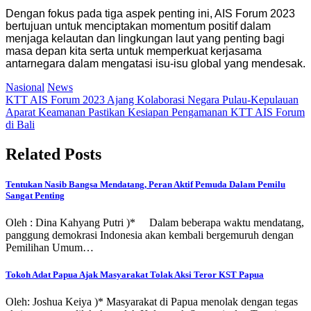
Dengan fokus pada tiga aspek penting ini, AIS Forum 2023
bertujuan untuk menciptakan momentum positif dalam
menjaga kelautan dan lingkungan laut yang penting bagi
masa depan kita serta untuk memperkuat kerjasama
antarnegara dalam mengatasi isu-isu global yang mendesak.
Nasional
News
Post
KTT AIS Forum 2023 Ajang Kolaborasi Negara Pulau-Kepulauan
Aparat Keamanan Pastikan Kesiapan Pengamanan KTT AIS Forum
navigation
di Bali
Related Posts
Tentukan Nasib Bangsa Mendatang, Peran Aktif Pemuda Dalam Pemilu
Sangat Penting
Oleh : Dina Kahyang Putri )* Dalam beberapa waktu mendatang,
panggung demokrasi Indonesia akan kembali bergemuruh dengan
Pemilihan Umum…
Tokoh Adat Papua Ajak Masyarakat Tolak Aksi Teror KST Papua
Oleh: Joshua Keiya )* Masyarakat di Papua menolak dengan tegas