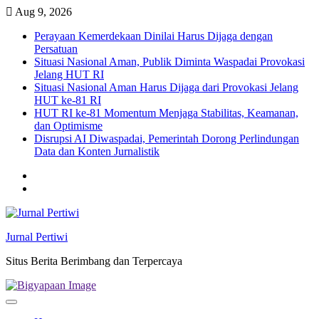
Skip
Aug 9, 2026
to
Perayaan Kemerdekaan Dinilai Harus Dijaga dengan
content
Persatuan
Situasi Nasional Aman, Publik Diminta Waspadai Provokasi
Jelang HUT RI
Situasi Nasional Aman Harus Dijaga dari Provokasi Jelang
HUT ke-81 RI
HUT RI ke-81 Momentum Menjaga Stabilitas, Keamanan,
dan Optimisme
Disrupsi AI Diwaspadai, Pemerintah Dorong Perlindungan
Data dan Konten Jurnalistik
Twitter
facebook
Jurnal Pertiwi
Situs Berita Berimbang dan Terpercaya