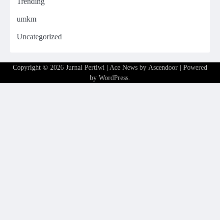
Trending
umkm
Uncategorized
Copyright © 2026
Jurnal Pertiwi
| Ace News by
Ascendoor
| Powered
by
WordPress
.