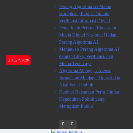
Skip
Perang Algoritma AI Makin
to
Kompleks, Publik Diminta
content
Verifikasi Informasi Digital
Pemerintah Perkuat Ekosistem
Media Digital Nasional Hadapi
Perang Algoritma AI
Menjawab Perang Algoritma AI
dengan Etika, Verifikasi, dan
Aug 7, 2026
Media Tepercaya
Algoritma Mengejar Atensi,
Jurnalisme Menjaga Akurasi dan
Akal Sehat Publik
Kabinet Bayangan Perlu Hindari
Kegaduhan Politik yang
Merugikan Publik
Twitter
facebook