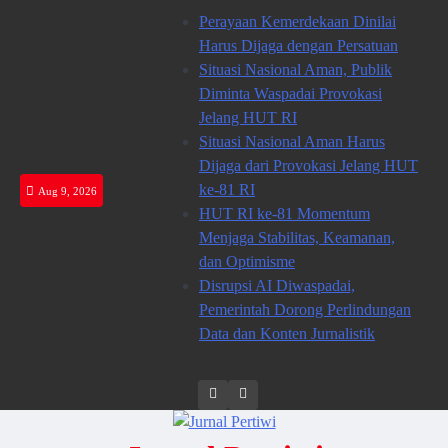
Skip
Perayaan Kemerdekaan Dinilai
to
Harus Dijaga dengan Persatuan
content
Situasi Nasional Aman, Publik
Diminta Waspadai Provokasi
Jelang HUT RI
Situasi Nasional Aman Harus
Dijaga dari Provokasi Jelang HUT
ke-81 RI
Aug 9, 2026
HUT RI ke-81 Momentum
Menjaga Stabilitas, Keamanan,
dan Optimisme
Disrupsi AI Diwaspadai,
Pemerintah Dorong Perlindungan
Data dan Konten Jurnalistik
Twitter
facebook