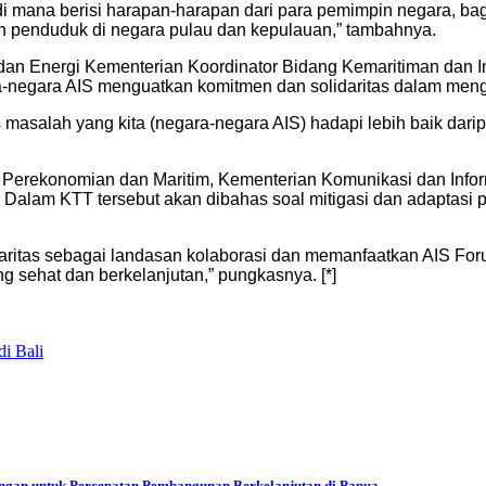
n di mana berisi harapan-harapan dari para pemimpin negara,
n penduduk di negara pulau dan kepulauan,” tambahnya.
m dan Energi Kementerian Koordinator Bidang Kemaritiman dan
a-negara AIS menguatkan komitmen dan solidaritas dalam men
asalah yang kita (negara-negara AIS) hadapi lebih baik daripa
i Perekonomian dan Maritim, Kementerian Komunikasi dan Info
Dalam KTT tersebut akan dibahas soal mitigasi dan adaptasi p
itas sebagai landasan kolaborasi dan memanfaatkan AIS Forum s
 sehat dan berkelanjutan,” pungkasnya. [*]
i Bali
ngan untuk Percepatan Pembangunan Berkelanjutan di Papua