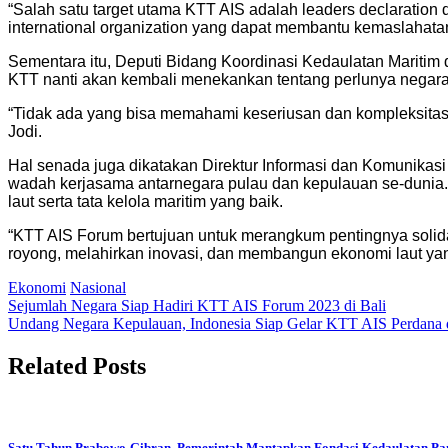
“Salah satu target utama KTT AIS adalah leaders declaratio
international organization yang dapat membantu kemaslahata
Sementara itu, Deputi Bidang Koordinasi Kedaulatan Mariti
KTT nanti akan kembali menekankan tentang perlunya negar
“Tidak ada yang bisa memahami keseriusan dan kompleksitas m
Jodi.
Hal senada juga dikatakan Direktur Informasi dan Komunikas
wadah kerjasama antarnegara pulau dan kepulauan se-dunia. 
laut serta tata kelola maritim yang baik.
“KTT AIS Forum bertujuan untuk merangkum pentingnya solidar
royong, melahirkan inovasi, dan membangun ekonomi laut yang
Ekonomi
Nasional
Post
Sejumlah Negara Siap Hadiri KTT AIS Forum 2023 di Bali
Undang Negara Kepulauan, Indonesia Siap Gelar KTT AIS Perdana d
navigation
Related Posts
Satu Tahun Prabowo-Gibran, Pemerintah Mantapkan Fondasi Kedaulatan Pa