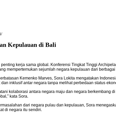
i
an Kepulauan di Bali
enting kerja sama global. Konferensi Tingkat Tinggi Archipelag
yang mempertemukan sejumlah negara kepulauan dari berbagai
erbatasan Kemenko Marves, Sora Lokita mengatakan Indonesia m
an inklusif antar negara tanpa melihat perbedaan status eko
ni kolaborasi antara negara maju dan negara berkembang di A
bal,” kata Sora.
rmasalahan dari negara pulau dan kepulauan, Sora menegaska
di negara itu sendiri.