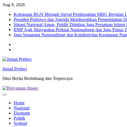
Skip
Aug 9, 2026
to
Ketegasan BGN Menjadi Sinyal Pembenahan MBG Berjalan Le
content
Presiden Prabowo dan Agenda Membersihkan Pemerintahan Da
Situasi Nasional Aman, Publik Diimbau Jaga Persatuan Jelan
BMP Ajak Masyarakat Perkuat Nasionalisme dan Jaga Papua
Jaga Semangat Nasionalisme dan Kondusivitas Keamanan Pa
Twitter
facebook
Jurnal Pertiwi
Situs Berita Berimbang dan Terpercaya
Home
Nasional
Ekonomi
Politik
Sosbud