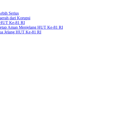
bih Serius
erah dari Korupsi
g HUT Ke-81 RI
 Tetap Aman Menjelang HUT Ke-81 RI
pua Jelang HUT Ke-81 RI