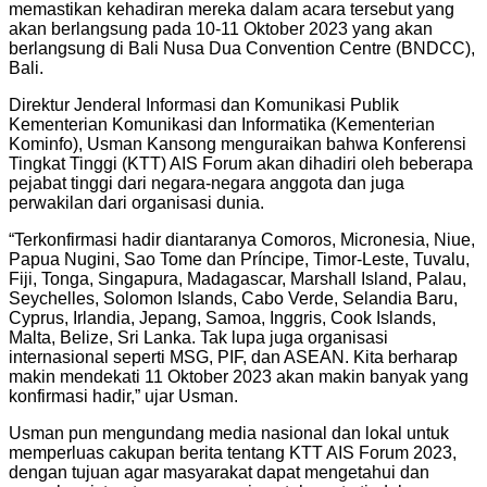
memastikan kehadiran mereka dalam acara tersebut yang
akan berlangsung pada 10-11 Oktober 2023 yang akan
berlangsung di Bali Nusa Dua Convention Centre (BNDCC),
Bali.
Direktur Jenderal Informasi dan Komunikasi Publik
Kementerian Komunikasi dan Informatika (Kementerian
Kominfo), Usman Kansong menguraikan bahwa Konferensi
Tingkat Tinggi (KTT) AIS Forum akan dihadiri oleh beberapa
pejabat tinggi dari negara-negara anggota dan juga
perwakilan dari organisasi dunia.
“Terkonfirmasi hadir diantaranya Comoros, Micronesia, Niue,
Papua Nugini, Sao Tome dan Príncipe, Timor-Leste, Tuvalu,
Fiji, Tonga, Singapura, Madagascar, Marshall Island, Palau,
Seychelles, Solomon Islands, Cabo Verde, Selandia Baru,
Cyprus, Irlandia, Jepang, Samoa, Inggris, Cook Islands,
Malta, Belize, Sri Lanka. Tak lupa juga organisasi
internasional seperti MSG, PIF, dan ASEAN. Kita berharap
makin mendekati 11 Oktober 2023 akan makin banyak yang
konfirmasi hadir,” ujar Usman.
Usman pun mengundang media nasional dan lokal untuk
memperluas cakupan berita tentang KTT AIS Forum 2023,
dengan tujuan agar masyarakat dapat mengetahui dan