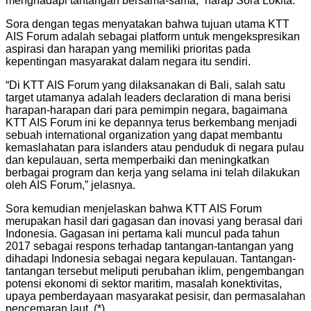
menghadapi tantangan bersama-sama,” harap Sora Lokita.
Sora dengan tegas menyatakan bahwa tujuan utama KTT
AIS Forum adalah sebagai platform untuk mengekspresikan
aspirasi dan harapan yang memiliki prioritas pada
kepentingan masyarakat dalam negara itu sendiri.
“Di KTT AIS Forum yang dilaksanakan di Bali, salah satu
target utamanya adalah leaders declaration di mana berisi
harapan-harapan dari para pemimpin negara, bagaimana
KTT AIS Forum ini ke depannya terus berkembang menjadi
sebuah international organization yang dapat membantu
kemaslahatan para islanders atau penduduk di negara pulau
dan kepulauan, serta memperbaiki dan meningkatkan
berbagai program dan kerja yang selama ini telah dilakukan
oleh AIS Forum,” jelasnya.
Sora kemudian menjelaskan bahwa KTT AIS Forum
merupakan hasil dari gagasan dan inovasi yang berasal dari
Indonesia. Gagasan ini pertama kali muncul pada tahun
2017 sebagai respons terhadap tantangan-tantangan yang
dihadapi Indonesia sebagai negara kepulauan. Tantangan-
tantangan tersebut meliputi perubahan iklim, pengembangan
potensi ekonomi di sektor maritim, masalah konektivitas,
upaya pemberdayaan masyarakat pesisir, dan permasalahan
pencemaran laut. (*)