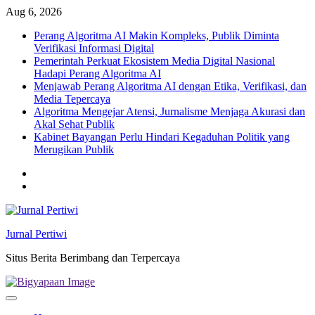
Skip
Aug 6, 2026
to
Perang Algoritma AI Makin Kompleks, Publik Diminta
content
Verifikasi Informasi Digital
Pemerintah Perkuat Ekosistem Media Digital Nasional
Hadapi Perang Algoritma AI
Menjawab Perang Algoritma AI dengan Etika, Verifikasi, dan
Media Tepercaya
Algoritma Mengejar Atensi, Jurnalisme Menjaga Akurasi dan
Akal Sehat Publik
Kabinet Bayangan Perlu Hindari Kegaduhan Politik yang
Merugikan Publik
Twitter
facebook
Jurnal Pertiwi
Situs Berita Berimbang dan Terpercaya