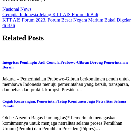
Nasional
News
Post
Gempita Indonesia Jelang KTT AIS Forum di Bali
KTT AIS Forum 2023, Forum Besar Negara Maritim Bakal Digelar
navigation
di Bali
Related Posts
Integritas Pemimpin Jadi Contoh, Prabowo-Gibran Dorong Pemerintahan
Bersih
Jakarta – Pemerintahan Prabowo-Gibran berkomitmen penuh untuk
membawa Indonesia menuju pemerintahan yang bersih, transparan,
dan bebas dari praktik korupsi. Presiden…
Cegah Kecurangan, Pemerintah Tetap Komitmen Jaga Netralitas Selama
Pemilu
Oleh : Arsenio Bagas Pamungkas)* Pemerintah menegaskan
komitmennya untuk menjaga netralitas selama proses Pemilihan
Umum (Pemilu) dan Pemilihan Presiden (Pilpres)…