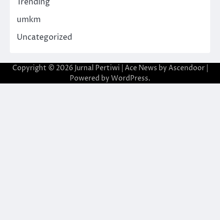
Trending
umkm
Uncategorized
Copyright © 2026
Jurnal Pertiwi
| Ace News by
Ascendoor
|
Powered by
WordPress
.