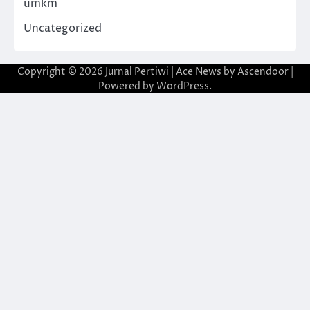
umkm
Uncategorized
Copyright © 2026
Jurnal Pertiwi
| Ace News by
Ascendoor
|
Powered by
WordPress
.