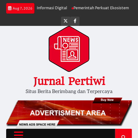
Skip
a Verifikasi Informasi Digital
Pemerintah Perkuat Ekosistem Media Digit
Aug 7, 2026
to
content
Twitter
facebook
Jurnal Pertiwi
Situs Berita Berimbang dan Terpercaya