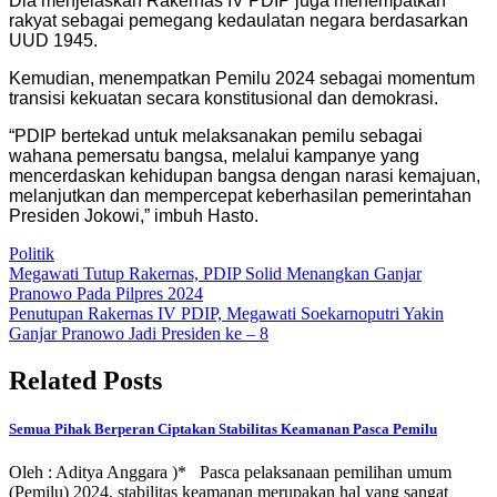
Dia menjelaskan Rakernas IV PDIP juga menempatkan
rakyat sebagai pemegang kedaulatan negara berdasarkan
UUD 1945.
Kemudian, menempatkan Pemilu 2024 sebagai momentum
transisi kekuatan secara konstitusional dan demokrasi.
“PDIP bertekad untuk melaksanakan pemilu sebagai
wahana pemersatu bangsa, melalui kampanye yang
mencerdaskan kehidupan bangsa dengan narasi kemajuan,
melanjutkan dan mempercepat keberhasilan pemerintahan
Presiden Jokowi,” imbuh Hasto.
Politik
Post
Megawati Tutup Rakernas, PDIP Solid Menangkan Ganjar
Pranowo Pada Pilpres 2024
navigation
Penutupan Rakernas IV PDIP, Megawati Soekarnoputri Yakin
Ganjar Pranowo Jadi Presiden ke – 8
Related Posts
Semua Pihak Berperan Ciptakan Stabilitas Keamanan Pasca Pemilu
Oleh : Aditya Anggara )* Pasca pelaksanaan pemilihan umum
(Pemilu) 2024, stabilitas keamanan merupakan hal yang sangat