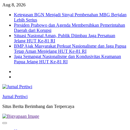
Skip
Aug 8, 2026
to
Ketegasan BGN Menjadi Sinyal Pembenahan MBG Berjalan
content
Lebih Serius
Presiden Prabowo dan Agenda Membersihkan Pemerintahan
Daerah dari Korupsi
Situasi Nasional Aman, Publik Diimbau Jaga Persatuan
Jelang HUT Ke-81 RI
BMP Ajak Masyarakat Perkuat Nasionalisme dan Jaga Papua
Tetap Aman Menjelang HUT Ke-81 RI
Jaga Semangat Nasionalisme dan Kondusivitas Keamanan
Papua Jelang HUT Ke-81 RI
Twitter
facebook
Jurnal Pertiwi
Situs Berita Berimbang dan Terpercaya