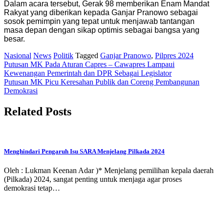
Dalam acara tersebut, Gerak 98 memberikan Enam Mandat
Rakyat yang diberikan kepada Ganjar Pranowo sebagai
sosok pemimpin yang tepat untuk menjawab tantangan
masa depan dengan sikap optimis sebagai bangsa yang
besar.
Nasional
News
Politik
Tagged
Ganjar Pranowo
,
Pilpres 2024
Post
Putusan MK Pada Aturan Capres – Cawapres Lampaui
Kewenangan Pemerintah dan DPR Sebagai Legislator
navigation
Putusan MK Picu Keresahan Publik dan Coreng Pembangunan
Demokrasi
Related Posts
Menghindari Pengaruh Isu SARA Menjelang Pilkada 2024
Oleh : Lukman Keenan Adar )* Menjelang pemilihan kepala daerah
(Pilkada) 2024, sangat penting untuk menjaga agar proses
demokrasi tetap…