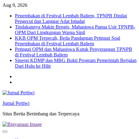
Skip
Aug 9, 2026
to
Penembakan di Festival Lembah Baliem, TPNPB Dinilai
content
Pengecut dan Langgar Adat Istiadat
Tindakannya Makin Bengis, Mahasiswa Papua Usir TPNPB-
OPM Dari Lingkungan Warga Sipil
KKB OPM Terpecah, Beda Pandangan Petinggi Soal
Penembakan di Festival Lembah Baliem
Petinggi OPM dan Mahasiswa Kutuk Penyerangan TPNPB
di Festival Lembah Baliem
Sinergi KDMP dan MBG Bukti Program Pemerintah Berjalan
Dari Hulu ke Hilir
Twitter
facebook
Jurnal Pertiwi
Situs Berita Berimbang dan Terpercaya