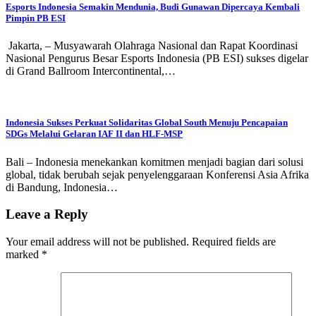
Esports Indonesia Semakin Mendunia, Budi Gunawan Dipercaya Kembali
Pimpin PB ESI
Jakarta, – Musyawarah Olahraga Nasional dan Rapat Koordinasi
Nasional Pengurus Besar Esports Indonesia (PB ESI) sukses digelar
di Grand Ballroom Intercontinental,…
Indonesia Sukses Perkuat Solidaritas Global South Menuju Pencapaian
SDGs Melalui Gelaran IAF II dan HLF-MSP
Bali – Indonesia menekankan komitmen menjadi bagian dari solusi
global, tidak berubah sejak penyelenggaraan Konferensi Asia Afrika
di Bandung, Indonesia…
Leave a Reply
Your email address will not be published.
Required fields are
marked
*