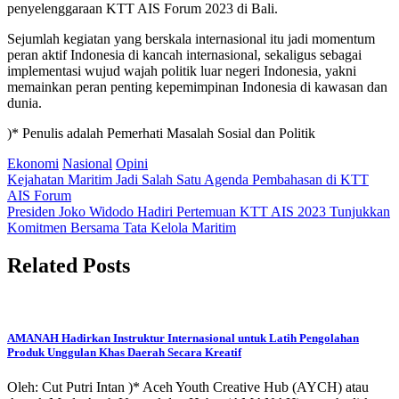
penyelenggaraan KTT AIS Forum 2023 di Bali.
Sejumlah kegiatan yang berskala internasional itu jadi momentum
peran aktif Indonesia di kancah internasional, sekaligus sebagai
implementasi wujud wajah politik luar negeri Indonesia, yakni
memainkan peran penting kepemimpinan Indonesia di kawasan dan
dunia.
)* Penulis adalah Pemerhati Masalah Sosial dan Politik
Ekonomi
Nasional
Opini
Post
Kejahatan Maritim Jadi Salah Satu Agenda Pembahasan di KTT
AIS Forum
navigation
Presiden Joko Widodo Hadiri Pertemuan KTT AIS 2023 Tunjukkan
Komitmen Bersama Tata Kelola Maritim
Related Posts
AMANAH Hadirkan Instruktur Internasional untuk Latih Pengolahan
Produk Unggulan Khas Daerah Secara Kreatif
Oleh: Cut Putri Intan )* Aceh Youth Creative Hub (AYCH) atau