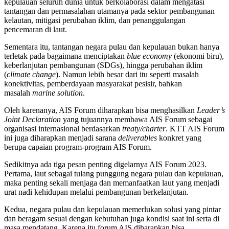
kepulauan seluruh dunia untuk berkolaborasi dalam mengatasi
tantangan dan permasalahan utamanya pada sektor pembangunan
kelautan, mitigasi perubahan iklim, dan penanggulangan
pencemaran di laut.
Sementara itu, tantangan negara pulau dan kepulauan bukan hanya
terletak pada bagaimana menciptakan
blue economy
(ekonomi biru),
keberlanjutan pembangunan (SDGs), hingga perubahan iklim
(
climate change
). Namun lebih besar dari itu seperti masalah
konektivitas, pemberdayaan masyarakat pesisir, bahkan
masalah
marine solution
.
Oleh karenanya, AIS Forum diharapkan bisa menghasilkan
Leader’s
Joint Declaration
yang tujuannya membawa AIS Forum sebagai
organisasi internasional berdasarkan
treaty/charter
. KTT AIS Forum
ini juga diharapkan menjadi sarana
deliverables
konkret yang
berupa capaian program-program AIS Forum.
Sedikitnya ada tiga pesan penting digelarnya AIS Forum 2023.
Pertama, laut sebagai tulang punggung negara pulau dan kepulauan,
maka penting sekali menjaga dan memanfaatkan laut yang menjadi
urat nadi kehidupan melalui pembangunan berkelanjutan.
Kedua, negara pulau dan kepulauan memerlukan solusi yang pintar
dan beragam sesuai dengan kebutuhan juga kondisi saat ini serta di
masa mendatang. Karena itu forum AIS diharapkan bisa