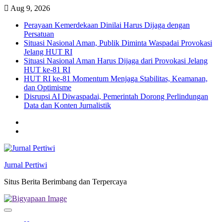
Skip
Aug 9, 2026
to
Perayaan Kemerdekaan Dinilai Harus Dijaga dengan
content
Persatuan
Situasi Nasional Aman, Publik Diminta Waspadai Provokasi
Jelang HUT RI
Situasi Nasional Aman Harus Dijaga dari Provokasi Jelang
HUT ke-81 RI
HUT RI ke-81 Momentum Menjaga Stabilitas, Keamanan,
dan Optimisme
Disrupsi AI Diwaspadai, Pemerintah Dorong Perlindungan
Data dan Konten Jurnalistik
Twitter
facebook
Jurnal Pertiwi
Situs Berita Berimbang dan Terpercaya