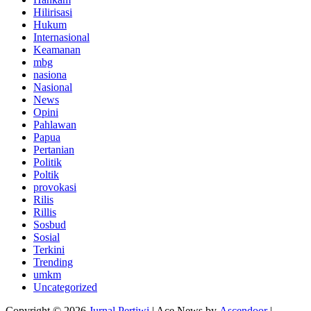
Hilirisasi
Hukum
Internasional
Keamanan
mbg
nasiona
Nasional
News
Opini
Pahlawan
Papua
Pertanian
Politik
Poltik
provokasi
Rilis
Rillis
Sosbud
Sosial
Terkini
Trending
umkm
Uncategorized
Copyright © 2026
Jurnal Pertiwi
| Ace News by
Ascendoor
|