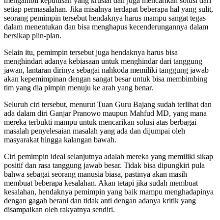
mengambil keputusan yang krusial dan juga mencarikan solusi dari
setiap permasalahan. Jika misalnya terdapat beberapa hal yang sulit,
seorang pemimpin tersebut hendaknya harus mampu sangat tegas
dalam menentukan dan bisa menghapus kecenderungannya dalam
bersikap plin-plan.
Selain itu, pemimpin tersebut juga hendaknya harus bisa
menghindari adanya kebiasaan untuk menghindar dari tanggung
jawan, lantaran dirinya sebagai nahkoda memiliki tanggung jawab
akan kepemimpinan dengan sangat besar untuk bisa membimbing
tim yang dia pimpin menuju ke arah yang benar.
Seluruh ciri tersebut, menurut Tuan Guru Bajang sudah terlihat dan
ada dalam diri Ganjar Pranowo maupun Mahfud MD, yang mana
mereka terbukti mampu untuk mencarikan solusi atas berbagai
masalah penyelesaian masalah yang ada dan dijumpai oleh
masyarakat hingga kalangan bawah.
Ciri pemimpin ideal selanjutnya adalah mereka yang memiliki sikap
positif dan rasa tanggung jawab besar. Tidak bisa dipungkiri pula
bahwa sebagai seorang manusia biasa, pastinya akan masih
membuat beberapa kesalahan. Akan tetapi jika sudah membuat
kesalahan, hendaknya pemimpin yang baik mampu menghadapinya
dengan gagah berani dan tidak anti dengan adanya kritik yang
disampaikan oleh rakyatnya sendiri.