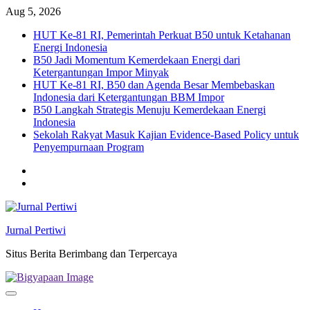
Skip
Aug 5, 2026
to
HUT Ke-81 RI, Pemerintah Perkuat B50 untuk Ketahanan
content
Energi Indonesia
B50 Jadi Momentum Kemerdekaan Energi dari
Ketergantungan Impor Minyak
HUT Ke-81 RI, B50 dan Agenda Besar Membebaskan
Indonesia dari Ketergantungan BBM Impor
B50 Langkah Strategis Menuju Kemerdekaan Energi
Indonesia
Sekolah Rakyat Masuk Kajian Evidence-Based Policy untuk
Penyempurnaan Program
Twitter
facebook
Jurnal Pertiwi
Situs Berita Berimbang dan Terpercaya