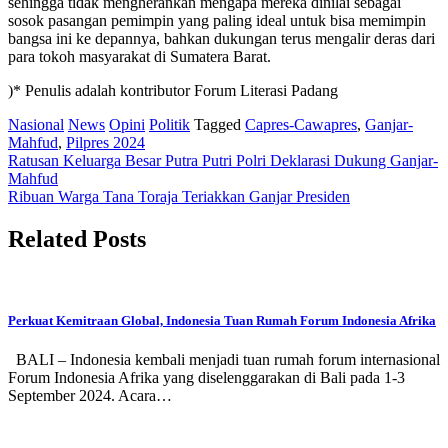
sehingga tidak mengherankan mengapa mereka dinilai sebagai
sosok pasangan pemimpin yang paling ideal untuk bisa memimpin
bangsa ini ke depannya, bahkan dukungan terus mengalir deras dari
para tokoh masyarakat di Sumatera Barat.
)* Penulis adalah kontributor Forum Literasi Padang
Nasional
News
Opini
Politik
Tagged
Capres-Cawapres
,
Ganjar-
Mahfud
,
Pilpres 2024
Post
Ratusan Keluarga Besar Putra Putri Polri Deklarasi Dukung Ganjar-
Mahfud
navigation
Ribuan Warga Tana Toraja Teriakkan Ganjar Presiden
Related Posts
Perkuat Kemitraan Global, Indonesia Tuan Rumah Forum Indonesia Afrika
BALI – Indonesia kembali menjadi tuan rumah forum internasional
Forum Indonesia Afrika yang diselenggarakan di Bali pada 1-3
September 2024. Acara…