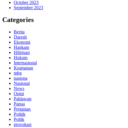
October 2023
September 2023
Categories
Berita
Daerah
Ekonomi
Hankam
Hilirisasi
Hukum
Internasional
Keamanan
mbg
nasiona
Nasional
News
Opini
Pahlawan
Papua
Pertanian
Politik
Poltik
provokasi