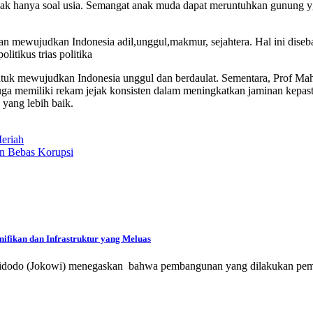
dak hanya soal usia. Semangat anak muda dapat meruntuhkan gunung y
 mewujudkan Indonesia adil,unggul,makmur, sejahtera. Hal ini diseb
itikus trias politika
 untuk mewujudkan Indonesia unggul dan berdaulat. Sementara, Prof Ma
uga memiliki rekam jejak konsisten dalam meningkatkan jaminan kepast
yang lebih baik.
eriah
an Bebas Korupsi
ifikan dan Infrastruktur yang Meluas
 Widodo (Jokowi) menegaskan bahwa pembangunan yang dilakukan pem