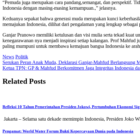
“Pemuda juga merupakan cara pandang,semangat, dan perspektif. Ti
Indonesia dengan masing-masing kemampuan.,” jelasnya.
Keduanya sepakat bahwa generasi muda merupakan kunci keberhasilan
memajukan Indonesia, dilihat dari pengalaman yang lengkap sebagai pol
Ganjar Pranowo memiliki ketulusan dan visi mulia serta tekad kuat
kenegarawanan nya menjadi inspirasi setiap kalangan. Prof Mahfud j
paling mumpuni untuk membawa kemajuan bangsa Indonesia ke arah 
News
Politik
Post
Serukan Peran Anak Muda, Deklarasi Ganjar-Mahfud Berlangsung M
Ketua TPN: GP & Mahfud Berkomitmen Jaga Integritas Indonesia d
navigation
Related Posts
Refleksi 10 Tahun Pemerintahan Presiden Jokowi, Pertumbuhan Ekonomi Sign
Jakarta – Selama satu dekade memimpin Indonesia, Presiden Joko
Pengamat: World Water Forum Bukti Kepercayaan Dunia pada Indonesia