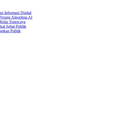
i Informasi Digital
Perang Algoritma AI
Media Tepercaya
kal Sehat Publik
gikan Publik