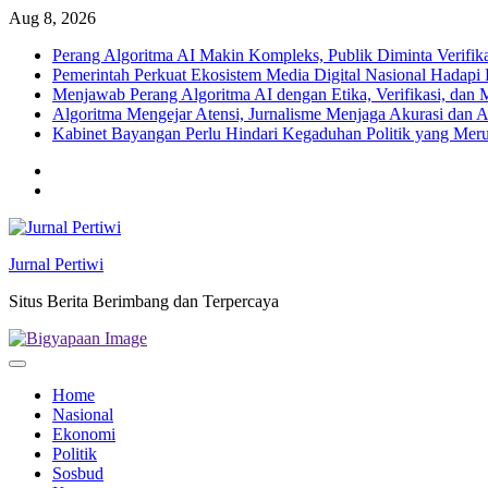
Skip
Aug 8, 2026
to
Perang Algoritma AI Makin Kompleks, Publik Diminta Verifikas
content
Pemerintah Perkuat Ekosistem Media Digital Nasional Hadapi 
Menjawab Perang Algoritma AI dengan Etika, Verifikasi, dan 
Algoritma Mengejar Atensi, Jurnalisme Menjaga Akurasi dan A
Kabinet Bayangan Perlu Hindari Kegaduhan Politik yang Meru
Twitter
facebook
Jurnal Pertiwi
Situs Berita Berimbang dan Terpercaya
Home
Nasional
Ekonomi
Politik
Sosbud