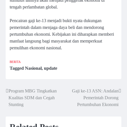
stimulus lainnya akan menjadi penggerak ekonomi di
tengah perlambatan global.
Pencairan gaji ke-13 menjadi bukti nyata dukungan
pemerintah dalam menjaga daya beli dan mendorong
pertumbuhan ekonomi. Kebijakan ini diharapkan memberi
manfaat langsung bagi masyarakat dan memperkuat
pemulihan ekonomi nasional.
BERITA
Tagged
Nasional
,
update
Program MBG Tingkatkan
Gaji ke-13 ASN: Andalan
Post
Kualitas SDM dan Cegah
Pemerintah Dorong
navigation
Stunting
Pertumbuhan Ekonomi
Related Posts