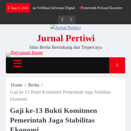
Skip
, Publik Diminta Verifikasi Informasi Digital
Pemerintah Perkuat Ekosistem Media Digit
Aug 6, 2026
to
content
Twitter
facebook
Jurnal Pertiwi
Situs Berita Berimbang dan Terpercaya
Home
Berita
Gaji ke-13 Bukti Komitmen Pemerintah Jaga Stabilitas
Ekonomi
Gaji ke-13 Bukti Komitmen
Pemerintah Jaga Stabilitas
Ekonomi