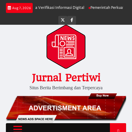
Skip
blik Diminta Verifikasi Informasi Digital
Pemerintah Perkuat Ekosistem M
Aug 7, 2026
to
content
Twitter
facebook
Jurnal Pertiwi
Situs Berita Berimbang dan Terpercaya