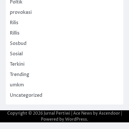
Poltik
provokasi
Rilis
Rillis
Sosbud
Sosial
Terkini
Trending
umkm
Uncategorized
Copyright © 2026
Jurnal Pertiwi
| Ace News by
Ascendoor
|
Powered by
WordPress
.