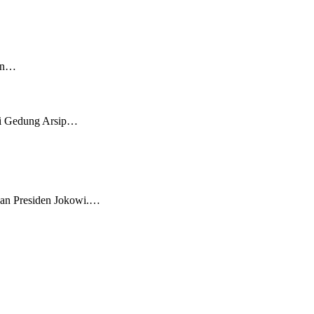
aan…
di Gedung Arsip…
han Presiden Jokowi.…