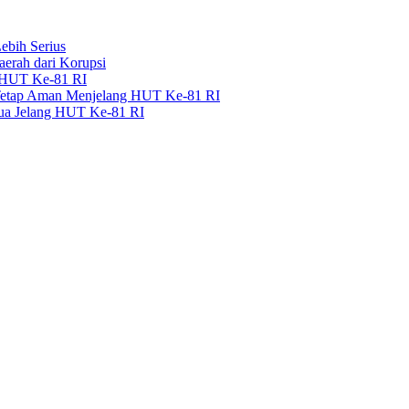
bih Serius
erah dari Korupsi
g HUT Ke-81 RI
 Tetap Aman Menjelang HUT Ke-81 RI
pua Jelang HUT Ke-81 RI