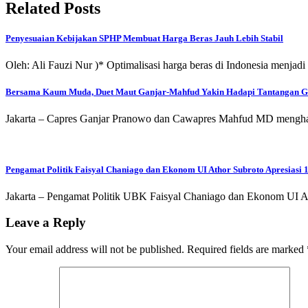
Related Posts
Penyesuaian Kebijakan SPHP Membuat Harga Beras Jauh Lebih Stabil
Oleh: Ali Fauzi Nur )* Optimalisasi harga beras di Indonesia menjad
Bersama Kaum Muda, Duet Maut Ganjar-Mahfud Yakin Hadapi Tantangan G
Jakarta – Capres Ganjar Pranowo dan Cawapres Mahfud MD menghad
Pengamat Politik Faisyal Chaniago dan Ekonom UI Athor Subroto Apresiasi
Jakarta – Pengamat Politik UBK Faisyal Chaniago dan Ekonom UI A
Leave a Reply
Your email address will not be published.
Required fields are marked