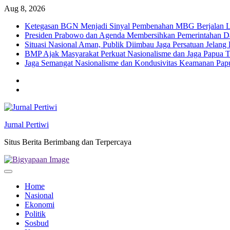
Skip
Aug 8, 2026
to
Ketegasan BGN Menjadi Sinyal Pembenahan MBG Berjalan Le
content
Presiden Prabowo dan Agenda Membersihkan Pemerintahan Da
Situasi Nasional Aman, Publik Diimbau Jaga Persatuan Jelan
BMP Ajak Masyarakat Perkuat Nasionalisme dan Jaga Papua
Jaga Semangat Nasionalisme dan Kondusivitas Keamanan Pa
Twitter
facebook
Jurnal Pertiwi
Situs Berita Berimbang dan Terpercaya
Home
Nasional
Ekonomi
Politik
Sosbud