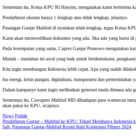
Sementara itu, Ketua KPU RI Hasyim, mengatakan kami berterima kasih
Pendaftaran ukuran hanya 1 lengkap atau tidak lengkap, jelasnya.
Pasangan Ganjar Mahfud di nyatakan telah lengkap, tegas Ketua KP
Kami akan memverifikasi dokumen yang ada. Jika ada yang harus di 
Pada lesempatan yang sama, Capres Ganjar Pranowo mengatakan kam
Mudah – mudahan ini awal yang baik untuk berdemokrasi, pungkasn
Kita ingin membangun Indonesia lebih cepat. Apa yang sudah dilakuka
Isu energi, krisis pangan, digitalisasi, transparansi dan pemerintahan 
Dalam kampanye kami ingin melibatkan generasi muda dimana ada gen
Sementara itu, Cawapres Mahfud MD dihadapan para wartawan mengatakan
akan pakai ke KPU, ucapnya.
News
Politik
Post
Pendaftaran Ganjar – Mahfud ke KPU: Tekad Membawa Indonesia k
Sah, Pasangan Ganjar-Mahfud Resmi Ikuti Kontestasi Pilpres 2024
navigation