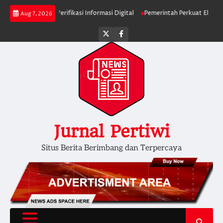
Skip
k Diminta Verifikasi Informasi Digital
Pemerintah Perkuat Ekosistem Med
Aug 7, 2026
to
content
Twitter
facebook
Jurnal Pertiwi
Situs Berita Berimbang dan Terpercaya