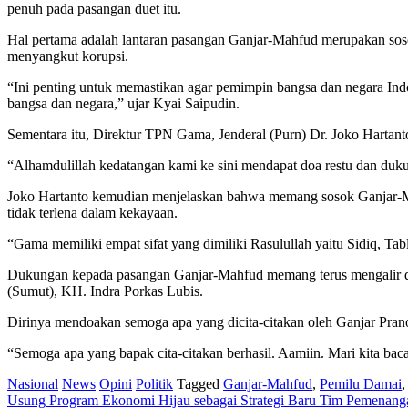
penuh pada pasangan duet itu.
Hal pertama adalah lantaran pasangan Ganjar-Mahfud merupakan sosok y
menyangkut korupsi.
“Ini penting untuk memastikan agar pemimpin bangsa dan negara Ind
bangsa dan negara,” ujar Kyai Saipudin.
Sementara itu, Direktur TPN Gama, Jenderal (Purn) Dr. Joko Hartan
“Alhamdulillah kedatangan kami ke sini mendapat doa restu dan duk
Joko Hartanto kemudian menjelaskan bahwa memang sosok Ganjar-Mahf
tidak terlena dalam kekayaan.
“Gama memiliki empat sifat yang dimiliki Rasulullah yaitu Sidiq, 
Dukungan kepada pasangan Ganjar-Mahfud memang terus mengalir di 
(Sumut), KH. Indra Porkas Lubis.
Dirinya mendoakan semoga apa yang dicita-citakan oleh Ganjar Prano
“Semoga apa yang bapak cita-citakan berhasil. Aamiin. Mari kita b
Nasional
News
Opini
Politik
Tagged
Ganjar-Mahfud
,
Pemilu Damai
Post
Usung Program Ekonomi Hijau sebagai Strategi Baru Tim Pemenan