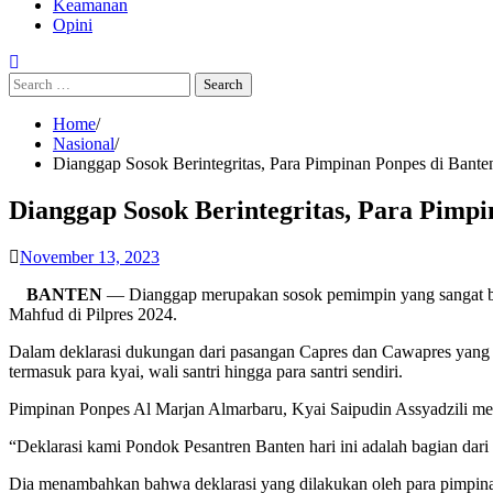
Keamanan
Opini
Search
for:
Home
Nasional
Dianggap Sosok Berintegritas, Para Pimpinan Ponpes di Ban
Dianggap Sosok Berintegritas, Para Pim
November 13, 2023
BANTEN
— Dianggap merupakan sosok pemimpin yang sangat ber
Mahfud di Pilpres 2024.
Dalam deklarasi dukungan dari pasangan Capres dan Cawapres yang di
termasuk para kyai, wali santri hingga para santri sendiri.
Pimpinan Ponpes Al Marjan Almarbaru, Kyai Saipudin Assyadzili me
“Deklarasi kami Pondok Pesantren Banten hari ini adalah bagian da
Dia menambahkan bahwa deklarasi yang dilakukan oleh para pimpina