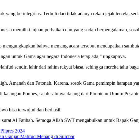
ang berintegritas. Terbuti dari tidak adanya rekan jejak tercela, sert
onesia memiliki tujuan perbaikan dan yang sudah berpengalaman, sos
to mengungkapkan bahwa memang acara tersebut mendapatkan sambutan s
ungan untuk Gama agar negara Indonesia tetap ada,” ungkapnya.
ud sendiri lahir dari rahim rakyat biasa, sehingga mereka tahu baga
Tabligh, Amanah dan Fatonah. Karena, sosok Gama pemimpin harapan y
kalangan Ponpes, salah satunya datang dari Pimpinan Umum Pesantren
wo bisa terwujud dan berhasil.
aca surat Al Fatihah. Semoga Allah SWT mengabulkan untuk Bapak Gan
,
Pilpres 2024
gan Ganjar-Mahfud Menang di Sumbar