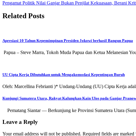
Pengamat Politik Nilai Ganjar Bukan Penjilat Kekuasaan, Berani Kri
navigation
Related Posts
Apresiasi 10 Tahun Kepemimpinan Presiden Jokowi berhasil Bangun Papua
Papua – Steve Marra, Tokoh Muda Papua dan Ketua Melanesian You
UU Cipta Kerja Dibutuhkan untuk Mengakomodasi Kepentingan Buruh
Oleh: Marcellina Febrianti )* Undang-Undang (UU) Cipta Kerja ad
Kunjungi Sumatera Utara, Rakyat Kalungkan Kain Ulos pada Ganjar Prano
Pematang Siantar — Berkunjung ke Provinsi Sumatera Utara (Sum
Leave a Reply
Your email address will not be published.
Required fields are marked