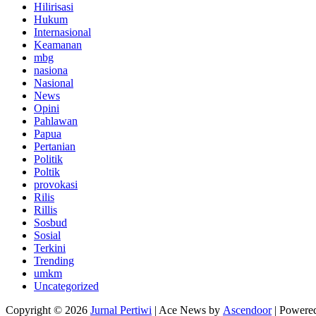
Hilirisasi
Hukum
Internasional
Keamanan
mbg
nasiona
Nasional
News
Opini
Pahlawan
Papua
Pertanian
Politik
Poltik
provokasi
Rilis
Rillis
Sosbud
Sosial
Terkini
Trending
umkm
Uncategorized
Copyright © 2026
Jurnal Pertiwi
| Ace News by
Ascendoor
| Powere