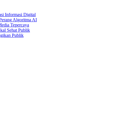
i Informasi Digital
Perang Algoritma AI
Media Tepercaya
kal Sehat Publik
gikan Publik