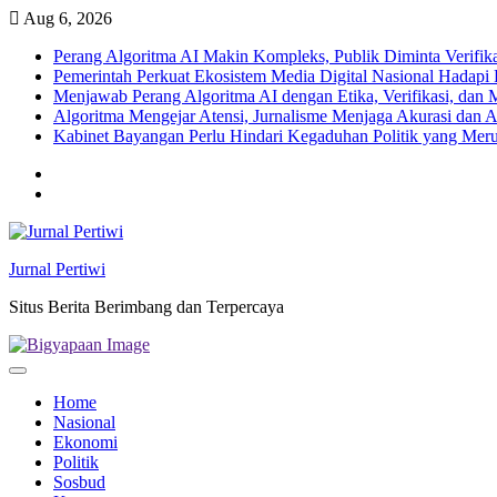
Skip
Aug 6, 2026
to
Perang Algoritma AI Makin Kompleks, Publik Diminta Verifikas
content
Pemerintah Perkuat Ekosistem Media Digital Nasional Hadapi 
Menjawab Perang Algoritma AI dengan Etika, Verifikasi, dan 
Algoritma Mengejar Atensi, Jurnalisme Menjaga Akurasi dan A
Kabinet Bayangan Perlu Hindari Kegaduhan Politik yang Meru
Twitter
facebook
Jurnal Pertiwi
Situs Berita Berimbang dan Terpercaya
Home
Nasional
Ekonomi
Politik
Sosbud