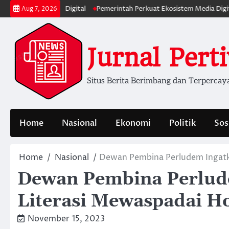
Skip
si Informasi Digital
Pemerintah Perkuat Ekosistem Media Digital Nasi
Aug 7, 2026
to
content
Jurnal Pert
Situs Berita Berimbang dan Terpercay
Home
Nasional
Ekonomi
Politik
Sos
Home
Nasional
Dewan Pembina Perludem Ingatk
Dewan Pembina Perlud
Literasi Mewaspadai H
November 15, 2023