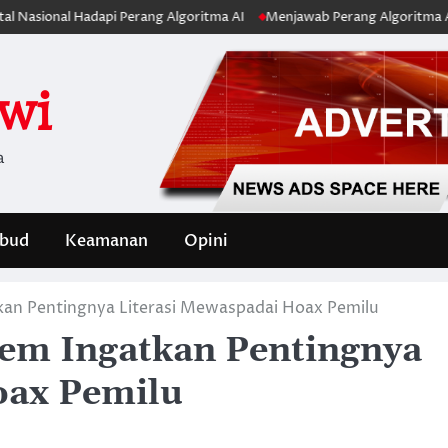
onal Hadapi Perang Algoritma AI
Menjawab Perang Algoritma AI dengan
iwi
a
bud
Keamanan
Opini
an Pentingnya Literasi Mewaspadai Hoax Pemilu
em Ingatkan Pentingnya
oax Pemilu