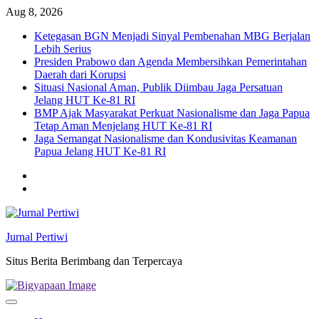
Skip
Aug 8, 2026
to
Ketegasan BGN Menjadi Sinyal Pembenahan MBG Berjalan
content
Lebih Serius
Presiden Prabowo dan Agenda Membersihkan Pemerintahan
Daerah dari Korupsi
Situasi Nasional Aman, Publik Diimbau Jaga Persatuan
Jelang HUT Ke-81 RI
BMP Ajak Masyarakat Perkuat Nasionalisme dan Jaga Papua
Tetap Aman Menjelang HUT Ke-81 RI
Jaga Semangat Nasionalisme dan Kondusivitas Keamanan
Papua Jelang HUT Ke-81 RI
Twitter
facebook
Jurnal Pertiwi
Situs Berita Berimbang dan Terpercaya