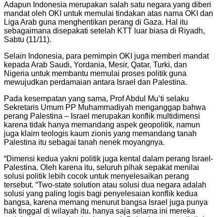
Adapun Indonesia merupakan salah satu negara yang diberi
mandat oleh OKI untuk memulai tindakan atas nama OKI dan
Liga Arab guna menghentikan perang di Gaza. Hal itu
sebagaimana disepakati setelah KTT luar biasa di Riyadh,
Sabtu (11/11).
Selain Indonesia, para pemimpin OKI juga memberi mandat
kepada Arab Saudi, Yordania, Mesir, Qatar, Turki, dan
Nigeria untuk membantu memulai proses politik guna
mewujudkan perdamaian antara Israel dan Palestina.
Pada kesempatan yang sama, Prof Abdul Mu’ti selaku
Sekretaris Umum PP Muhammadiyah menganggap bahwa
perang Palestina – Israel merupakan konflik multidimensi
karena tidak hanya memandang aspek geopolitik, namun
juga klaim teologis kaum zionis yang memandang tanah
Palestina itu sebagai tanah nenek moyangnya.
“Dimensi kedua yakni politik juga kental dalam perang Israel-
Palestina. Oleh karena itu, seluruh pihak sepakat menilai
solusi politik lebih cocok untuk menyelesaikan perang
tersebut. “Two-state solution atau solusi dua negara adalah
solusi yang paling logis bagi penyelesaian konflik kedua
bangsa, karena memang menurut bangsa Israel juga punya
hak tinggal di wilayah itu, hanya saja selama ini mereka