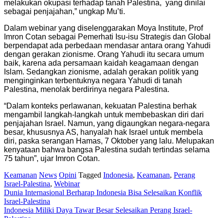
melakukan okupasi terhadap tanah Palestina, yang dinilai
sebagai penjajahan,” ungkap Mu’ti.
Dalam webinar yang diselenggarakan Moya Institute, Prof
Imron Cotan sebagai Pemerhati Isu-isu Strategis dan Global
berpendapat ada perbedaan mendasar antara orang Yahudi
dengan gerakan zionisme. Orang Yahudi itu secara umum
baik, karena ada persamaan kaidah keagamaan dengan
Islam. Sedangkan zionisme, adalah gerakan politik yang
menginginkan terbentuknya negara Yahudi di tanah
Palestina, menolak berdirinya negara Palestina.
“Dalam konteks perlawanan, kekuatan Palestina berhak
mengambil langkah-langkah untuk membebaskan diri dari
penjajahan Israel. Namun, yang digaungkan negara-negara
besar, khususnya AS, hanyalah hak Israel untuk membela
diri, paska serangan Hamas, 7 Oktober yang lalu. Melupakan
kenyataan bahwa bangsa Palestina sudah tertindas selama
75 tahun”, ujar Imron Cotan.
Keamanan
News
Opini
Tagged
Indonesia
,
Keamanan
,
Perang
Israel-Palestina
,
Webinar
Post
Dunia Internasional Berharap Indonesia Bisa Selesaikan Konflik
Israel-Palestina
navigation
Indonesia Miliki Daya Tawar Besar Selesaikan Perang Israel-