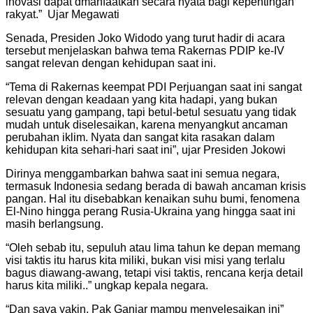
inovasi dapat dmanfaatkan secara nyata bagi kepentingan
rakyat.” Ujar Megawati
Senada, Presiden Joko Widodo yang turut hadir di acara
tersebut menjelaskan bahwa tema Rakernas PDIP ke-IV
sangat relevan dengan kehidupan saat ini.
“Tema di Rakernas keempat PDI Perjuangan saat ini sangat
relevan dengan keadaan yang kita hadapi, yang bukan
sesuatu yang gampang, tapi betul-betul sesuatu yang tidak
mudah untuk diselesaikan, karena menyangkut ancaman
perubahan iklim. Nyata dan sangat kita rasakan dalam
kehidupan kita sehari-hari saat ini”, ujar Presiden Jokowi
Dirinya menggambarkan bahwa saat ini semua negara,
termasuk Indonesia sedang berada di bawah ancaman krisis
pangan. Hal itu disebabkan kenaikan suhu bumi, fenomena
El-Nino hingga perang Rusia-Ukraina yang hingga saat ini
masih berlangsung.
“Oleh sebab itu, sepuluh atau lima tahun ke depan memang
visi taktis itu harus kita miliki, bukan visi misi yang terlalu
bagus diawang-awang, tetapi visi taktis, rencana kerja detail
harus kita miliki..” ungkap kepala negara.
“Dan saya yakin, Pak Ganjar mampu menyelesaikan ini”