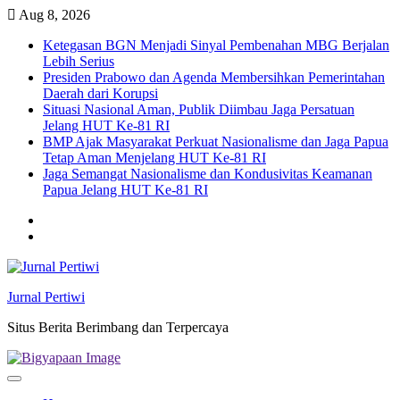
Skip
Aug 8, 2026
to
Ketegasan BGN Menjadi Sinyal Pembenahan MBG Berjalan
content
Lebih Serius
Presiden Prabowo dan Agenda Membersihkan Pemerintahan
Daerah dari Korupsi
Situasi Nasional Aman, Publik Diimbau Jaga Persatuan
Jelang HUT Ke-81 RI
BMP Ajak Masyarakat Perkuat Nasionalisme dan Jaga Papua
Tetap Aman Menjelang HUT Ke-81 RI
Jaga Semangat Nasionalisme dan Kondusivitas Keamanan
Papua Jelang HUT Ke-81 RI
Twitter
facebook
Jurnal Pertiwi
Situs Berita Berimbang dan Terpercaya