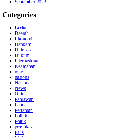
September 2023
Categories
Berita
Daerah
Ekonomi
Hankam
Hilirisasi
Hukum
Internasional
Keamanan
mbg
nasiona
Nasional
News
Opini
Pahlawan
Papua
Pertanian
Politik
Poltik
provokasi
Rilis