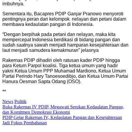
imbuhnya.
Sementara itu, Bacapres PDIP Ganjar Pranowo menyoroti
pentingnya peran dari kelompok nelayan dan petani dalam
membawa kedaulatan pangan di Indonesia.
“Dengan berpihak pada petani dan nelayan, maka kita
mempercepat Indonesia berdikasi di bidang pangan dan
sudah saatnya sawah menjadi hamparan kesejahteraan dan
laut menjadi samudera kemakmuran” jelasnya
Rakernas PDIP dihadiri oleh ratusan kader PDIP hingga
para Ketum Parpol koalisi. Tiga ketua umum yang hadir
yakni Ketua Umum PPP Muhamad Mardiono, Ketua Umum
Partai Perindo Hary Tanoesoedibjo, dan Ketua Umum Partai
Hanura Oesman Sapta Odang (OSO).
**
News
Politik
Post
Buka Rakernas IV PDIP, Megawati Serukan Kedaulatan Pangan,
dan Komitmen Demokrasi Ekonomi
navigation
PDIP Gelar Rakernas IV, Kedaulatan Pangan dan Kesejahteraan
Jadi Fokus Pembahasan