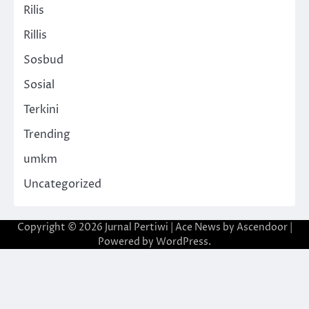
Rilis
Rillis
Sosbud
Sosial
Terkini
Trending
umkm
Uncategorized
Copyright © 2026
Jurnal Pertiwi
| Ace News by
Ascendoor
|
Powered by
WordPress
.