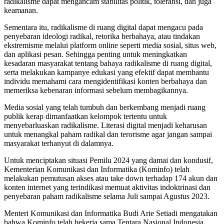
radikalisme dapat mengancam stabilitas politik, toleransi, dan juga
keamanan.
Sementara itu, radikalisme di ruang digital dapat mengacu pada
penyebaran ideologi radikal, retorika berbahaya, atau tindakan
ekstremisme melalui platform online seperti media sosial, situs web,
dan aplikasi pesan. Sehingga penting untuk meningkatkan
kesadaran masyarakat tentang bahaya radikalisme di ruang digital,
serta melakukan kampanye edukasi yang efektif dapat membantu
individu memahami cara mengidentifikasi konten berbahaya dan
memeriksa kebenaran informasi sebelum membagikannya.
Media sosial yang telah tumbuh dan berkembang menjadi ruang
publik kerap dimanfaatkan kelompok tertentu untuk
menyebarluaskan radikalisme. Literasi digital menjadi keharusan
untuk menangkal paham radikal dan terorisme agar jangan sampai
masyarakat terhanyut di dalamnya.
Untuk menciptakan situasi Pemilu 2024 yang damai dan kondusif,
Kementerian Komunikasi dan Informatika (Kominfo) telah
melakukan pemutusan akses atau take down terhadap 174 akun dan
konten internet yang terindikasi memuat aktivitas indoktrinasi dan
penyebaran paham radikalisme selama Juli sampai Agustus 2023.
Menteri Komunikasi dan Informatika Budi Arie Setiadi mengatakan
bahwa Kominfo telah bekerja sama Tentara Nasional Indonesia