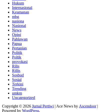
Hukum
Internasional
Keamanan
mbg
nasiona
Nasional
News
Opini
Pahlawan
Papua
Pertanian
Politik
Poltik
provokasi
Rilis
Rillis
Sosbud
Sosial
Terkini
Trending
umkm
Uncategorized
Copyright © 2026
Jurnal Pertiwi
| Ace News by
Ascendoor
|
Powered by
WordPress
.