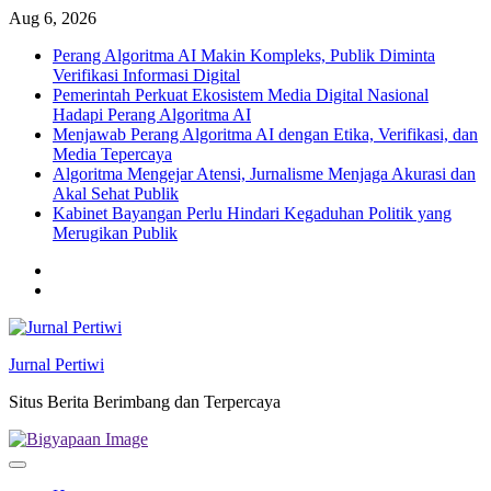
Skip
Aug 6, 2026
to
Perang Algoritma AI Makin Kompleks, Publik Diminta
content
Verifikasi Informasi Digital
Pemerintah Perkuat Ekosistem Media Digital Nasional
Hadapi Perang Algoritma AI
Menjawab Perang Algoritma AI dengan Etika, Verifikasi, dan
Media Tepercaya
Algoritma Mengejar Atensi, Jurnalisme Menjaga Akurasi dan
Akal Sehat Publik
Kabinet Bayangan Perlu Hindari Kegaduhan Politik yang
Merugikan Publik
Twitter
facebook
Jurnal Pertiwi
Situs Berita Berimbang dan Terpercaya