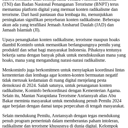
(TNI) dan Badan Nasional Penanganan Terorisme (BNPT) terus
memantau platform digital yang memuat konten radikalisme dan
terorisme. Dari hasil pantauan dua lembaga itu, menunjukkan
peningkatan signifikan penyebaran konten radikalisme. Beberapa
akun ada yang terafiliasi Jemaah Ansharud Daulah (JAD) dan
Jamaah Islamiah (JI).
Upaya penangkalan konten radikalisme, terorisme maupun hoaks
diambil Kominfo untuk memastikan berlangsungnya pemilu yang
produktif dan sehat bagi masyarakat Indonesia. Pihaknya tentunya
bekerja sama dengan banyak pihak untuk mendiskusikan mana yang
hoaks, mana yang mengandung narasi-narasi radikalisme.
Menkominfo juga berkomitmen untuk menyiapkan koordinasi lintas
kementerian dan lembaga agar konten-konten bermuatan negatif
tidak merusak kedamaian di ruang digital menjelang pesta
demokrasi di 2024. Salah satunya, untuk penanganan konten
radikalisme, Kominfo berkoordinasi dengan Kementerian Agama.
Selain itu, Mantan Narapidana Terorisme Anriansyah alias Abu
Bakar meminta masyarakat untuk mendukung penuh Pemilu 2024
agar berjalan dengan damai tanpa perpecahan di tengah masyarakat.
Selain mendukung Pemilu, Anriansyah dengan tegas mendukung
penuh program pemerintah dalam memberantas paham intoleran,
radikalisme dan terorisme khususnya di dunia digital. Kelompok