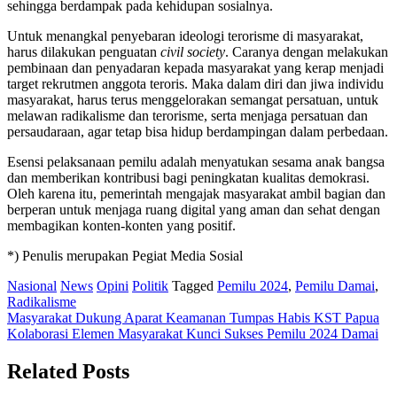
sehingga berdampak pada kehidupan sosialnya.
Untuk menangkal penyebaran ideologi terorisme di masyarakat,
harus dilakukan penguatan
civil society
. Caranya dengan melakukan
pembinaan dan penyadaran kepada masyarakat yang kerap menjadi
target rekrutmen anggota teroris. Maka dalam diri dan jiwa individu
masyarakat, harus terus menggelorakan semangat persatuan, untuk
melawan radikalisme dan terorisme, serta menjaga persatuan dan
persaudaraan, agar tetap bisa hidup berdampingan dalam perbedaan.
Esensi pelaksanaan pemilu adalah menyatukan sesama anak bangsa
dan memberikan kontribusi bagi peningkatan kualitas demokrasi.
Oleh karena itu, pemerintah mengajak masyarakat ambil bagian dan
berperan untuk menjaga ruang digital yang aman dan sehat dengan
membagikan konten-konten yang positif.
*) Penulis merupakan Pegiat Media Sosial
Nasional
News
Opini
Politik
Tagged
Pemilu 2024
,
Pemilu Damai
,
Radikalisme
Post
Masyarakat Dukung Aparat Keamanan Tumpas Habis KST Papua
Kolaborasi Elemen Masyarakat Kunci Sukses Pemilu 2024 Damai
navigation
Related Posts