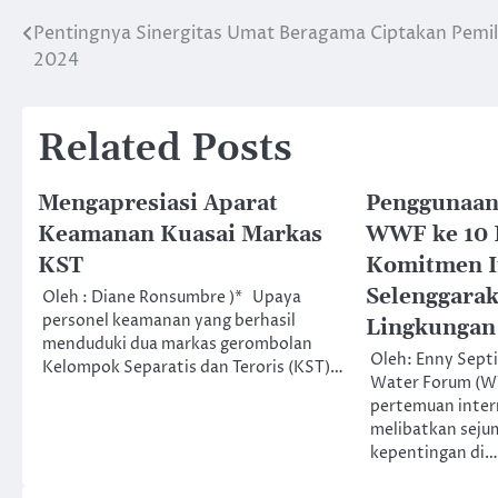
Pentingnya Sinergitas Umat Beragama Ciptakan Pemi
Post
2024
navigation
Related Posts
Mengapresiasi Aparat
Penggunaan 
Keamanan Kuasai Markas
WWF ke 10 B
KST
Komitmen I
Selenggara
Oleh : Diane Ronsumbre )* Upaya
personel keamanan yang berhasil
Lingkungan
menduduki dua markas gerombolan
Oleh: Enny Septi
Kelompok Separatis dan Teroris (KST)…
Water Forum (
pertemuan inter
melibatkan sej
kepentingan di…