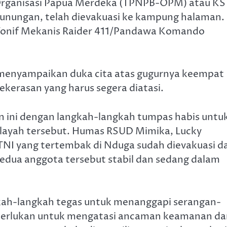
Organisasi Papua Merdeka (TPNPB-OPM) atau K
gunungan, telah dievakuasi ke kampung halaman.
s Yonif Mekanis Raider 411/Pandawa Komando
 menyampaikan duka cita atas gugurnya keempat
kekerasan yang harus segera diatasi.
 ini dengan langkah-langkah tumpas habis untu
layah tersebut. Humas RSUD Mimika, Lucky
I yang tertembak di Nduga sudah dievakuasi d
kedua anggota tersebut stabil dan sedang dalam
kah-langkah tegas untuk menanggapi serangan-
diperlukan untuk mengatasi ancaman keamanan d