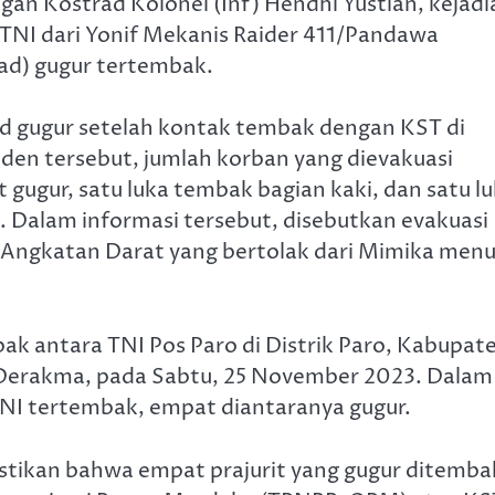
n Kostrad Kolonel (Inf) Hendhi Yustian, kejadi
TNI dari Yonif Mekanis Raider 411/Pandawa
ad) gugur tertembak.
d gugur setelah kontak tembak dengan KST di
siden tersebut, jumlah korban yang dievakuasi
gugur, satu luka tembak bagian kaki, dan satu l
. Dalam informasi tersebut, disebutkan evakuasi
I Angkatan Darat yang bertolak dari Mimika menu
ak antara TNI Pos Paro di Distrik Paro, Kabupat
Derakma, pada Sabtu, 25 November 2023. Dalam
 TNI tertembak, empat diantaranya gugur.
stikan bahwa empat prajurit yang gugur ditemba