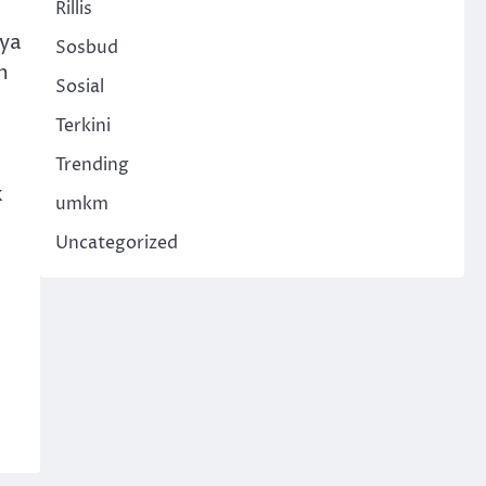
Rillis
aya
Sosbud
m
Sosial
Terkini
Trending
k
umkm
Uncategorized