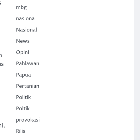
s
mbg
nasiona
Nasional
News
Opini
n
us
Pahlawan
Papua
Pertanian
Politik
Poltik
provokasi
i.
Rilis