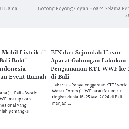
lu Damai
Gotong Royong Cegah Hoaks Selama Pe
2
Mobil Listrik di
BIN dan Sejumlah Unsur
ali Bukti
Aparat Gabungan Lakukan
ndonesia
Pengamanan KTT WWF ke-
kan Event Ramah
di Bali
Jakarta – Penyelenggaraan KTT World
Water Forum (WWF) atau forum air
ana )* Bali – World
tingkat dunia 18-25 Mei 2024 di Bali,
WWF) merupakan
menjadi…
nasional yang
umlah pemangku