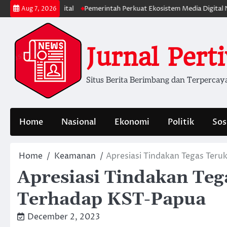
Skip
rmasi Digital
Pemerintah Perkuat Ekosistem Media Digital Nasional Ha
Aug 7, 2026
to
content
Jurnal Pert
Situs Berita Berimbang dan Terpercay
Home
Nasional
Ekonomi
Politik
Sos
Home
Keamanan
Apresiasi Tindakan Tegas Ter
Apresiasi Tindakan Te
Terhadap KST-Papua
December 2, 2023