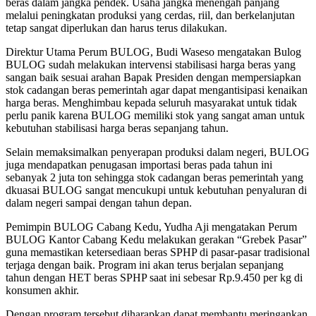
beras dalam jangka pendek. Usaha jangka menengah panjang
melalui peningkatan produksi yang cerdas, riil, dan berkelanjutan
tetap sangat diperlukan dan harus terus dilakukan.
Direktur Utama Perum BULOG, Budi Waseso mengatakan Bulog
BULOG sudah melakukan intervensi stabilisasi harga beras yang
sangan baik sesuai arahan Bapak Presiden dengan mempersiapkan
stok cadangan beras pemerintah agar dapat mengantisipasi kenaikan
harga beras. Menghimbau kepada seluruh masyarakat untuk tidak
perlu panik karena BULOG memiliki stok yang sangat aman untuk
kebutuhan stabilisasi harga beras sepanjang tahun.
Selain memaksimalkan penyerapan produksi dalam negeri, BULOG
juga mendapatkan penugasan importasi beras pada tahun ini
sebanyak 2 juta ton sehingga stok cadangan beras pemerintah yang
dkuasai BULOG sangat mencukupi untuk kebutuhan penyaluran di
dalam negeri sampai dengan tahun depan.
Pemimpin BULOG Cabang Kedu, Yudha Aji mengatakan Perum
BULOG Kantor Cabang Kedu melakukan gerakan “Grebek Pasar”
guna memastikan ketersediaan beras SPHP di pasar-pasar tradisional
terjaga dengan baik. Program ini akan terus berjalan sepanjang
tahun dengan HET beras SPHP saat ini sebesar Rp.9.450 per kg di
konsumen akhir.
Dengan program tersebut diharapkan dapat membantu meringankan