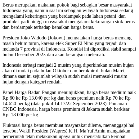
Beras merupakan makanan pokok bagi sebagian besar masyarakat
Indonesia yang, namun saat ini sebagian wilayah Indonesia sedang
mengalami kekeringan yang berdampak pada lahan petani dan
produksi padi hingga masyarakat mengalami kekurangan stok beras
dan berdampak terhadap kenaikan harga beras.
Presiden Joko Widodo (Jokowi) mengatakan harga beras memang
masih belum turun, karena efek Super El Nino yang terjadi dan
melanda 7 provinsi di Indonesia. Kondisi ini diprediksi stabil sampai
bulan Desember 2023 dan akan berangsur melemah.
Indonesia terbagi menjadi 2 musim yang diperkirakan musim hujan
akan di mulai pada bulan Oktober dan berakhir di bulan Maret,
dimana saat ini sejumlah wilayah sudah mulai memasuki musim
hujan dengan kategori rendah.
Panel Harga Badan Pangan menunjukkan, harga beras medium naik
Rp 60 ke Rp 13.040 per kg dan beras premium naik Rp 70 ke Rp
14.650 per kg (data pukul 14.17/22 September 2023). Pantauan
CNBC Indonesia, harga beras premium di Jakarta sudah berkisar
Rp. 18.000 per kg.
Fluktuasi harga beras membuat masyarakat dilema, menanggapi hal
tersebut Wakil Presiden (Wapres) K.H. Ma’ruf Amin mangatakan
pemerintah telah melakukan upaya untuk menstabilkan kembali