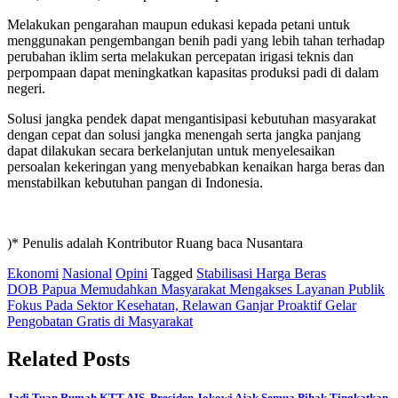
Melakukan pengarahan maupun edukasi kepada petani untuk
menggunakan pengembangan benih padi yang lebih tahan terhadap
perubahan iklim serta melakukan percepatan irigasi teknis dan
perpompaan dapat meningkatkan kapasitas produksi padi di dalam
negeri.
Solusi jangka pendek dapat mengantisipasi kebutuhan masyarakat
dengan cepat dan solusi jangka menengah serta jangka panjang
dapat dilakukan secara berkelanjutan untuk menyelesaikan
persoalan kekeringan yang menyebabkan kenaikan harga beras dan
menstabilkan kebutuhan pangan di Indonesia.
)* Penulis adalah Kontributor Ruang baca Nusantara
Ekonomi
Nasional
Opini
Tagged
Stabilisasi Harga Beras
Post
DOB Papua Memudahkan Masyarakat Mengakses Layanan Publik
Fokus Pada Sektor Kesehatan, Relawan Ganjar Proaktif Gelar
navigation
Pengobatan Gratis di Masyarakat
Related Posts
Jadi Tuan Rumah KTT AIS, Presiden Jokowi Ajak Semua Pihak Tingkatkan