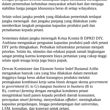
dalam pemenuhan kebutuhan masyarakat sehari-hari dan menjaga
stabilitas harga pangan khususnya beras di setiap wilayahnya.
Selain solusi jangka pendek yang dilakukan pemerintah terdapat
jangka menengah dan jangaka panjang yang dilakukan yaitu
memberikan langkah penguatan kapasitas produksi padi dan
pemahaman kepada petani.
Sementara dalam jangka menengah Ketua Komisi B DPRD DIY,
Andriana mengatakan penguatan kapasitas produksi padi oleh petani
DIY perlu ditingkatkan. Perbaikan infrastruktur pertanian menjadi
prioritas. Selain itu, stimulus dan edukasi pupuk ramah lingkungan
sangat penting karena komponen biaya pertanian yang cukup tinggi
selain upah tenaga kerja juga biaya pupuk.
Dewan Komisioner dan Ekonom Senior Indef Bustanul Arifin
mengatakan banyak cara yang bisa dilakukan dalam menekan
tingginya harga beras akibat kurangnya produksi melalui
peningkatan kombinasi kerja sama bisnis dengan skema
government
to government
(G to G) maupun
business to business
(B to
B),
contract farming
dengan mengikat komitmen petani
mengirimkan hasil panen kepada pembeli daerah konsumen,
percepatan
smart farming
, menyediakan
offtaker
, meningkatkan
kapasitas pergudangan, hingga pendampingan dari universitas,
LSM, konsultan, dan koperasi untuk petani.