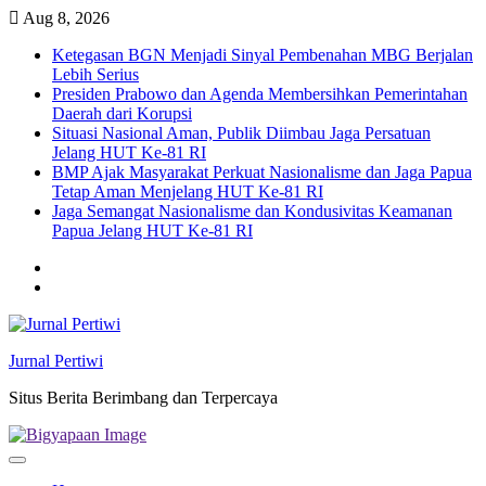
Skip
Aug 8, 2026
to
Ketegasan BGN Menjadi Sinyal Pembenahan MBG Berjalan
content
Lebih Serius
Presiden Prabowo dan Agenda Membersihkan Pemerintahan
Daerah dari Korupsi
Situasi Nasional Aman, Publik Diimbau Jaga Persatuan
Jelang HUT Ke-81 RI
BMP Ajak Masyarakat Perkuat Nasionalisme dan Jaga Papua
Tetap Aman Menjelang HUT Ke-81 RI
Jaga Semangat Nasionalisme dan Kondusivitas Keamanan
Papua Jelang HUT Ke-81 RI
Twitter
facebook
Jurnal Pertiwi
Situs Berita Berimbang dan Terpercaya