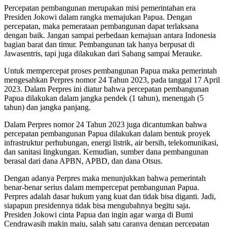
Percepatan pembangunan merupakan misi pemerintahan era
Presiden Jokowi dalam rangka memajukan Papua. Dengan
percepatan, maka pemerataan pembangunan dapat terlaksana
dengan baik. Jangan sampai perbedaan kemajuan antara Indonesia
bagian barat dan timur. Pembangunan tak hanya berpusat di
Jawasentris, tapi juga dilakukan dari Sabang sampai Merauke.
Untuk mempercepat proses pembangunan Papua maka pemerintah
mengesahkan Perpres nomor 24 Tahun 2023, pada tanggal 17 April
2023. Dalam Perpres ini diatur bahwa percepatan pembangunan
Papua dilakukan dalam jangka pendek (1 tahun), menengah (5
tahun) dan jangka panjang.
Dalam Perpres nomor 24 Tahun 2023 juga dicantumkan bahwa
percepatan pembangunan Papua dilakukan dalam bentuk proyek
infrastruktur perhubungan, energi listrik, air bersih, telekomunikasi,
dan sanitasi lingkungan. Kemudian, sumber dana pembangunan
berasal dari dana APBN, APBD, dan dana Otsus.
Dengan adanya Perpres maka menunjukkan bahwa pemerintah
benar-benar serius dalam mempercepat pembangunan Papua.
Perpres adalah dasar hukum yang kuat dan tidak bisa diganti. Jadi,
siapapun presidennya tidak bisa mengubahnya begitu saja.
Presiden Jokowi cinta Papua dan ingin agar warga di Bumi
Cendrawasih makin maju, salah satu caranya dengan percepatan