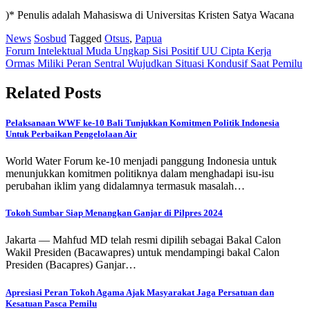
)* Penulis adalah Mahasiswa di Universitas Kristen Satya Wacana
News
Sosbud
Tagged
Otsus
,
Papua
Post
Forum Intelektual Muda Ungkap Sisi Positif UU Cipta Kerja
Ormas Miliki Peran Sentral Wujudkan Situasi Kondusif Saat Pemilu
navigation
Related Posts
Pelaksanaan WWF ke-10 Bali Tunjukkan Komitmen Politik Indonesia
Untuk Perbaikan Pengelolaan Air
World Water Forum ke-10 menjadi panggung Indonesia untuk
menunjukkan komitmen politiknya dalam menghadapi isu-isu
perubahan iklim yang didalamnya termasuk masalah…
Tokoh Sumbar Siap Menangkan Ganjar di Pilpres 2024
Jakarta — Mahfud MD telah resmi dipilih sebagai Bakal Calon
Wakil Presiden (Bacawapres) untuk mendampingi bakal Calon
Presiden (Bacapres) Ganjar…
Apresiasi Peran Tokoh Agama Ajak Masyarakat Jaga Persatuan dan
Kesatuan Pasca Pemilu