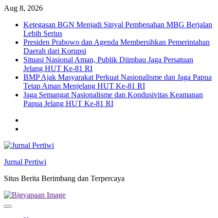
Skip
Aug 8, 2026
to
Ketegasan BGN Menjadi Sinyal Pembenahan MBG Berjalan
content
Lebih Serius
Presiden Prabowo dan Agenda Membersihkan Pemerintahan
Daerah dari Korupsi
Situasi Nasional Aman, Publik Diimbau Jaga Persatuan
Jelang HUT Ke-81 RI
BMP Ajak Masyarakat Perkuat Nasionalisme dan Jaga Papua
Tetap Aman Menjelang HUT Ke-81 RI
Jaga Semangat Nasionalisme dan Kondusivitas Keamanan
Papua Jelang HUT Ke-81 RI
Twitter
facebook
Jurnal Pertiwi
Situs Berita Berimbang dan Terpercaya