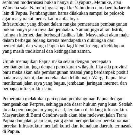
sentuhan modernisasi bukan hanya di Jayapura, Merauke, atau
Wamena saja. Namun juga sampai ke Yahukimo dan daerah-daerah
lain di Papua. Pembangunan harus dilakukan sampai ke pelosok
agar masyarakat merasakan manfaatnya.
Infrastruktur yang dibuat dalam rangka pemerataan pembangunan
bukan hanya jalan raya dan jembatan. Namun juga aliran listrik,
jaringan internet, dan berbagai fasilitas lain. Masyarakat akan maju
dalam berbagai bidang karena mendapatkan dukungan dari
pemerintah, dan warga Papua tak lagi identik dengan kehidupan
yang masih tradisional dan ketinggalan zaman.
Untuk memajukan Papua maka selain dengan percepatan
pembangunan, juga dengan pemekaran wilayah. Jika ada provinsi
baru maka akan ada pembangunan massal yang berdampak positif
pada masyarakat, dan mereka akan lebih maju. Warga Papua bisa
menikmati jalan raya yang bagus, jembatan, jaringan internet, dan
berbagai infrastruktur lain.
Pemerintah melakukan percepatan pembangunan Papua dengan
mengesahkan Perpres, sehingga ada dasar hukum yang kuat. Setelah
itu ada pembangunan yang masif, terutama di bidang infrastruktur.
Masyarakat di Bumi Cendrawasih akan bisa melewati jalan Trans
Papua dan jalan-jalan lain, yang akan memperlancar perekonomian
mereka. Infrastruktur menjadi kunci dari kemajuan daerah, termasuk
di Papua.