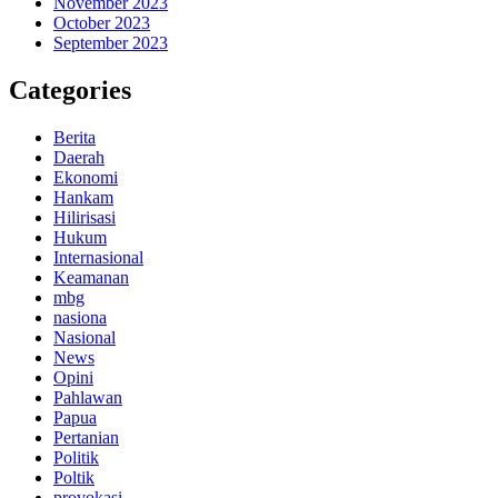
November 2023
October 2023
September 2023
Categories
Berita
Daerah
Ekonomi
Hankam
Hilirisasi
Hukum
Internasional
Keamanan
mbg
nasiona
Nasional
News
Opini
Pahlawan
Papua
Pertanian
Politik
Poltik
provokasi