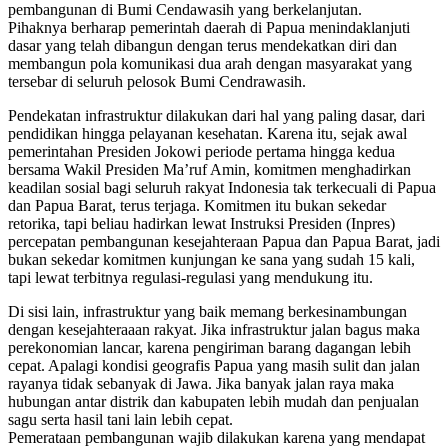
pembangunan di Bumi Cendawasih yang berkelanjutan.
Pihaknya berharap pemerintah daerah di Papua menindaklanjuti
dasar yang telah dibangun dengan terus mendekatkan diri dan
membangun pola komunikasi dua arah dengan masyarakat yang
tersebar di seluruh pelosok Bumi Cendrawasih.
Pendekatan infrastruktur dilakukan dari hal yang paling dasar, dari
pendidikan hingga pelayanan kesehatan. Karena itu, sejak awal
pemerintahan Presiden Jokowi periode pertama hingga kedua
bersama Wakil Presiden Ma’ruf Amin, komitmen menghadirkan
keadilan sosial bagi seluruh rakyat Indonesia tak terkecuali di Papua
dan Papua Barat, terus terjaga. Komitmen itu bukan sekedar
retorika, tapi beliau hadirkan lewat Instruksi Presiden (Inpres)
percepatan pembangunan kesejahteraan Papua dan Papua Barat, jadi
bukan sekedar komitmen kunjungan ke sana yang sudah 15 kali,
tapi lewat terbitnya regulasi-regulasi yang mendukung itu.
Di sisi lain, infrastruktur yang baik memang berkesinambungan
dengan kesejahteraaan rakyat. Jika infrastruktur jalan bagus maka
perekonomian lancar, karena pengiriman barang dagangan lebih
cepat. Apalagi kondisi geografis Papua yang masih sulit dan jalan
rayanya tidak sebanyak di Jawa. Jika banyak jalan raya maka
hubungan antar distrik dan kabupaten lebih mudah dan penjualan
sagu serta hasil tani lain lebih cepat.
Pemerataan pembangunan wajib dilakukan karena yang mendapat