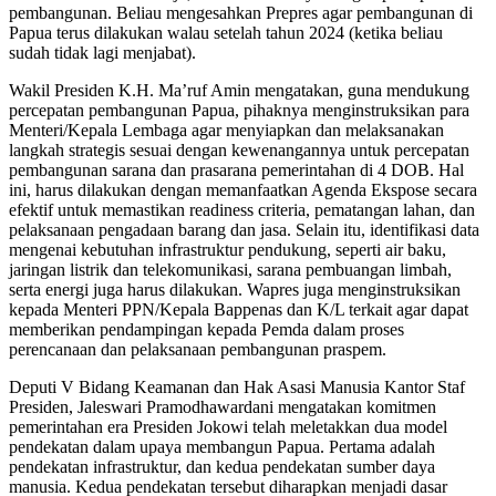
pembangunan. Beliau mengesahkan Prepres agar pembangunan di
Papua terus dilakukan walau setelah tahun 2024 (ketika beliau
sudah tidak lagi menjabat).
Wakil Presiden K.H. Ma’ruf Amin mengatakan, guna mendukung
percepatan pembangunan Papua, pihaknya menginstruksikan para
Menteri/Kepala Lembaga agar menyiapkan dan melaksanakan
langkah strategis sesuai dengan kewenangannya untuk percepatan
pembangunan sarana dan prasarana pemerintahan di 4 DOB. Hal
ini, harus dilakukan dengan memanfaatkan Agenda Ekspose secara
efektif untuk memastikan readiness criteria, pematangan lahan, dan
pelaksanaan pengadaan barang dan jasa. Selain itu, identifikasi data
mengenai kebutuhan infrastruktur pendukung, seperti air baku,
jaringan listrik dan telekomunikasi, sarana pembuangan limbah,
serta energi juga harus dilakukan. Wapres juga menginstruksikan
kepada Menteri PPN/Kepala Bappenas dan K/L terkait agar dapat
memberikan pendampingan kepada Pemda dalam proses
perencanaan dan pelaksanaan pembangunan praspem.
Deputi V Bidang Keamanan dan Hak Asasi Manusia Kantor Staf
Presiden, Jaleswari Pramodhawardani mengatakan komitmen
pemerintahan era Presiden Jokowi telah meletakkan dua model
pendekatan dalam upaya membangun Papua. Pertama adalah
pendekatan infrastruktur, dan kedua pendekatan sumber daya
manusia. Kedua pendekatan tersebut diharapkan menjadi dasar