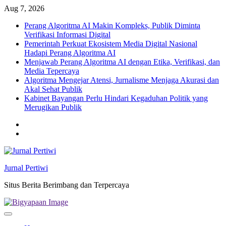
Skip
Aug 7, 2026
to
Perang Algoritma AI Makin Kompleks, Publik Diminta
content
Verifikasi Informasi Digital
Pemerintah Perkuat Ekosistem Media Digital Nasional
Hadapi Perang Algoritma AI
Menjawab Perang Algoritma AI dengan Etika, Verifikasi, dan
Media Tepercaya
Algoritma Mengejar Atensi, Jurnalisme Menjaga Akurasi dan
Akal Sehat Publik
Kabinet Bayangan Perlu Hindari Kegaduhan Politik yang
Merugikan Publik
Twitter
facebook
Jurnal Pertiwi
Situs Berita Berimbang dan Terpercaya