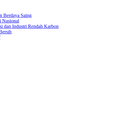
an Berdaya Saing
i Nasional
i dan Industri Rendah Karbon
Bersih
f