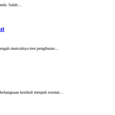
 muda. Salah…
ut
 tengah munculnya tren pengibaran…
l kebangsaan kembali menjadi sorotan…