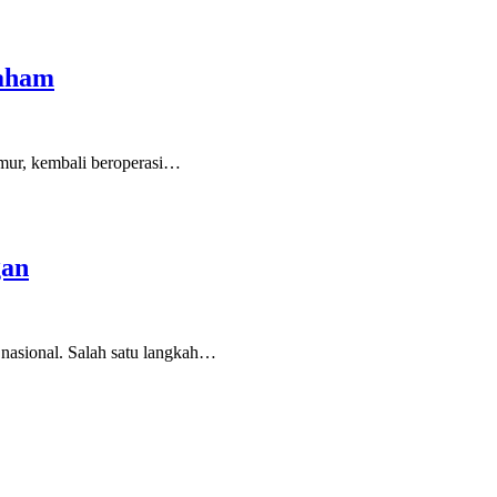
Paham
ur, kembali beroperasi…
gan
 nasional. Salah satu langkah…