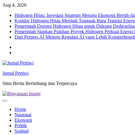
Skip
Aug 4, 2026
to
Hidrogen Hijau: Investasi Strategis Menuju Ekonomi Bersih d
content
Koridor Hidrogen Hijau Menjadi Tonggak Baru Transisi Energ
Pemerintah Dorong Hidrogen Hijau untuk Dukung Dedieselisas
Pemerintah Siapkan Puluhan Proyek Hidrogen Perkuat Energi 
Dari Perpres AI Menuju Regulasi AI yang Lebih Komprehensi
Twitter
facebook
Jurnal Pertiwi
Situs Berita Berimbang dan Terpercaya
Home
Nasional
Ekonomi
Politik
Sosbud