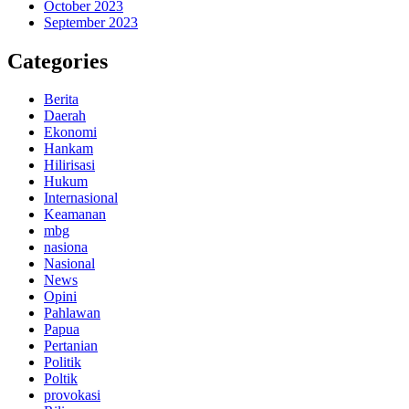
October 2023
September 2023
Categories
Berita
Daerah
Ekonomi
Hankam
Hilirisasi
Hukum
Internasional
Keamanan
mbg
nasiona
Nasional
News
Opini
Pahlawan
Papua
Pertanian
Politik
Poltik
provokasi