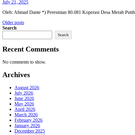
July 21, 2025
Oleh: Ahmad Dante *) Peresmian 80.081 Koperasi Desa Merah Puti
Posts
Older posts
Search
navigation
Search
Recent Comments
No comments to show.
Archives
August 2026
July 2026
June 2026
May 2026
April 2026
March 2026
February 2026
January 2026
December 2025