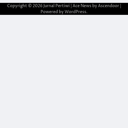
Copyright © 2026
Jurnal Pertiwi
| Ace News by
Ascendoor
|
Powered by
WordPress
.