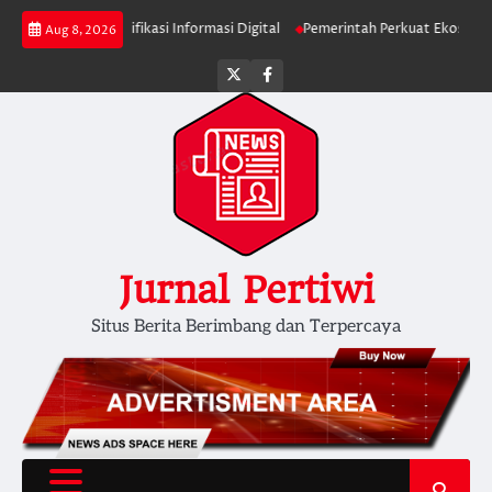
Skip
lik Diminta Verifikasi Informasi Digital
Pemerintah Perkuat Ekosistem M
Aug 8, 2026
to
content
Twitter
facebook
Jurnal Pertiwi
Situs Berita Berimbang dan Terpercaya