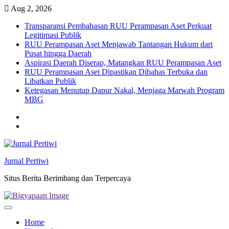
Skip
Aug 2, 2026
to
Transparansi Pembahasan RUU Perampasan Aset Perkuat
content
Legitimasi Publik
RUU Perampasan Aset Menjawab Tantangan Hukum dari
Pusat hingga Daerah
Aspirasi Daerah Diserap, Matangkan RUU Perampasan Aset
RUU Perampasan Aset Dipastikan Dibahas Terbuka dan
Libatkan Publik
Ketegasan Menutup Dapur Nakal, Menjaga Marwah Program
MBG
Twitter
facebook
Jurnal Pertiwi
Situs Berita Berimbang dan Terpercaya
Home