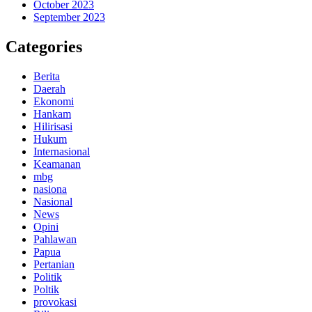
October 2023
September 2023
Categories
Berita
Daerah
Ekonomi
Hankam
Hilirisasi
Hukum
Internasional
Keamanan
mbg
nasiona
Nasional
News
Opini
Pahlawan
Papua
Pertanian
Politik
Poltik
provokasi