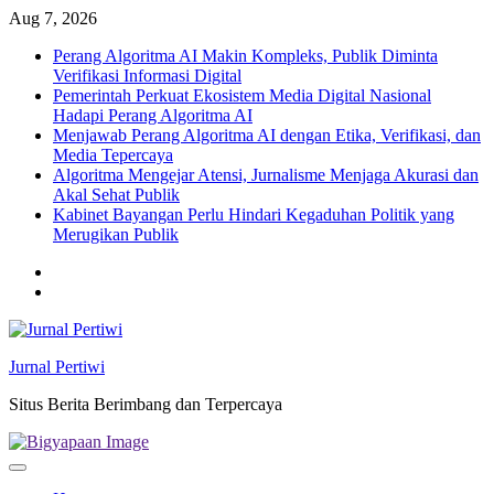
Skip
Aug 7, 2026
to
Perang Algoritma AI Makin Kompleks, Publik Diminta
content
Verifikasi Informasi Digital
Pemerintah Perkuat Ekosistem Media Digital Nasional
Hadapi Perang Algoritma AI
Menjawab Perang Algoritma AI dengan Etika, Verifikasi, dan
Media Tepercaya
Algoritma Mengejar Atensi, Jurnalisme Menjaga Akurasi dan
Akal Sehat Publik
Kabinet Bayangan Perlu Hindari Kegaduhan Politik yang
Merugikan Publik
Twitter
facebook
Jurnal Pertiwi
Situs Berita Berimbang dan Terpercaya