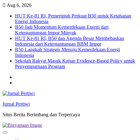
Skip
Aug 6, 2026
to
HUT Ke-81 RI, Pemerintah Perkuat B50 untuk Ketahanan
content
Energi Indonesia
B50 Jadi Momentum Kemerdekaan Energi dari
Ketergantungan Impor Minyak
HUT Ke-81 RI, B50 dan Agenda Besar Membebaskan
Indonesia dari Ketergantungan BBM Impor
B50 Langkah Strategis Menuju Kemerdekaan Energi
Indonesia
Sekolah Rakyat Masuk Kajian Evidence-Based Policy untuk
Penyempurnaan Program
Twitter
facebook
Jurnal Pertiwi
Situs Berita Berimbang dan Terpercaya